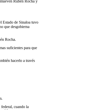
os mueven Rubén Rocha y
del Estado de Sinaloa tuvo
ino que desgobierna
bén Rocha.
mas suficientes para que
ambién hacerlo a través
m.
 federal, cuando la