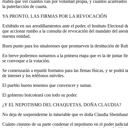
Habrá que ver cuántos van por voluntad propia, y cuántos acarread
la putrefacción de cuarta.
YA PRONTO, LAS FIRMAS POR LA REVOCACIÓN
Exhibido en sus arrodillamientos ante el poder, el Instituto Electoral 
que accionar rumbo a la consulta de revocación del mandato del ases
nuestra entidad.
Buen punto para los sinaloenses que promueven la destitución de Ru
En breve podremos sumarnos a la primera etapa que es la de juntar fir
se convoque a la votación.
Se comenzarán a repartir formatos para las firmas físicas, y se podrá t
de internet y los teléfonos móviles.
El pueblo bueno tenemos que convencer y sumar.
El gobierno boicoteará con todo su poder.
¿Y EL NEPOTISMO DEL CHAQUETAS, DOÑA CLAUDIA?
No deja de sorprenderme lo miserable que es doña Claudia Sheinbau
Cuánto cinismo de su parte condenar el nepotismo en el poder judicial