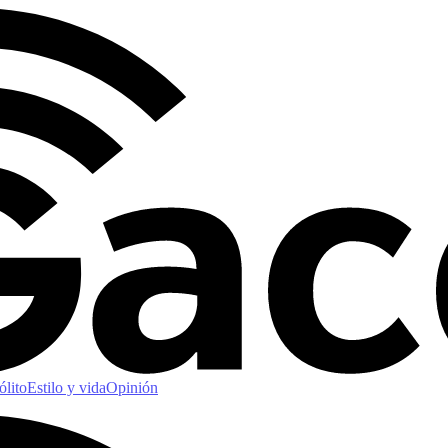
ólito
Estilo y vida
Opinión