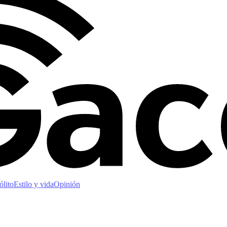
ólito
Estilo y vida
Opinión