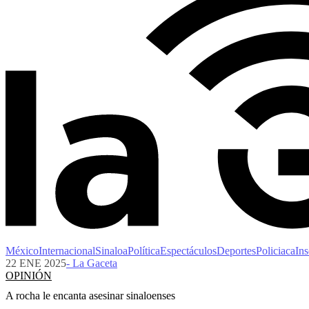
México
Internacional
Sinaloa
Política
Espectáculos
Deportes
Policiaca
Ins
22 ENE 2025
- La Gaceta
OPINIÓN
A rocha le encanta asesinar sinaloenses