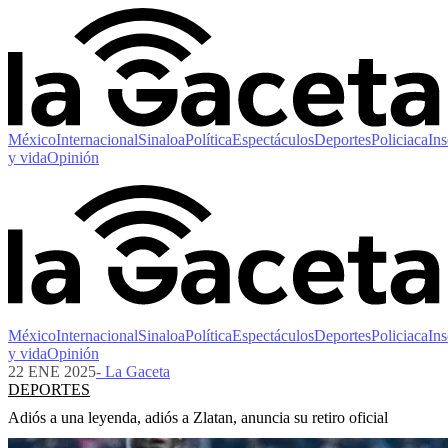
México
Internacional
Sinaloa
Política
Espectáculos
Deportes
Policiaca
Ins
y vida
Opinión
México
Internacional
Sinaloa
Política
Espectáculos
Deportes
Policiaca
Ins
y vida
Opinión
22 ENE 2025
- La Gaceta
DEPORTES
Adiós a una leyenda, adiós a Zlatan, anuncia su retiro oficial