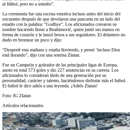
al fútbol, pero no a ustedes”.
La ceremonia fue una escena emotiva incluso antes del inicio del
encuentro después de que develaron una pancarta en un lado del
estadio con la palabra:
“Godbye”
. Los
aficionados
corearon su
nombre haciendo llorar a Ibrahimović, quien juntó sus manos en
forma de
corazón
y le lanzó besos a sus seguidores. El delantero no
dudo en bromear un poco y dijo:
“Desperté esta mañana y estaba lloviendo, y pensé ’incluso Dios
está llorando”, dijo con una sonrisa Zlatan.
Fue un Campeón y goleador de las principales ligas de Europa,
anoto en total 573 goles y dio 227 asistencias en su carrera. Los
aficionados lo consideran ídolo de una generación por su
personalidad, carácter y talento, haciéndonos disfrutar más el futbol.
El futbol le dice adiós a una leyenda. ¡Adiós Zlatan!
Foto: IG Zlatan
Artículos relacionados