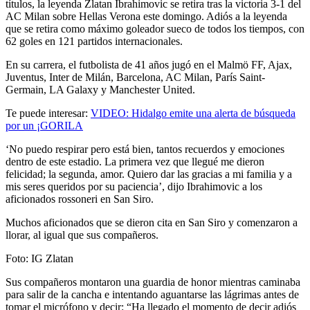
títulos, la leyenda Zlatan Ibrahimovic se retira tras la victoria 3-1 del
AC Milan sobre Hellas Verona este domingo. Adiós a la leyenda
que
se retira como máximo goleador sueco de todos los tiempos, con
62 goles en 121 partidos internacionales.
En su carrera, el futbolista de 41 años jugó en el Malmö FF, Ajax,
Juventus, Inter de Milán, Barcelona, AC Milan, París Saint-
Germain, LA Galaxy y Manchester United.
Te puede interesar:
VIDEO: Hidalgo emite una alerta de búsqueda
por un ¡GORILA
‘No puedo respirar pero está bien, tantos recuerdos y emociones
dentro de este estadio. La primera vez que llegué me dieron
felicidad; la segunda, amor. Quiero dar las gracias a mi familia y a
mis seres queridos por su paciencia’, dijo Ibrahimovic a los
aficionados rossoneri en San Siro.
Muchos aficionados que se dieron cita en San Siro y comenzaron a
llorar, al igual que sus compañeros.
Foto: IG Zlatan
Sus
compañeros
montaron una guardia de honor mientras caminaba
para salir de la cancha e intentando aguantarse las lágrimas antes de
tomar el micrófono y decir:
“Ha llegado el momento de decir adiós