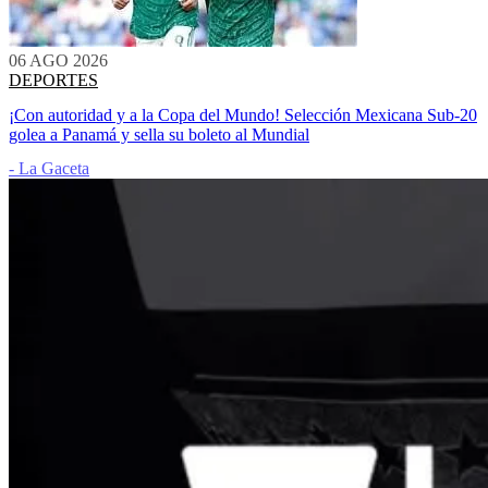
06 AGO 2026
DEPORTES
¡Con autoridad y a la Copa del Mundo! Selección Mexicana Sub-20
golea a Panamá y sella su boleto al Mundial
- La Gaceta