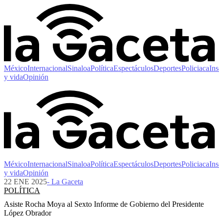
México
Internacional
Sinaloa
Política
Espectáculos
Deportes
Policiaca
Ins
y vida
Opinión
México
Internacional
Sinaloa
Política
Espectáculos
Deportes
Policiaca
Ins
y vida
Opinión
22 ENE 2025
- La Gaceta
POLÍTICA
Asiste Rocha Moya al Sexto Informe de Gobierno del Presidente
López Obrador