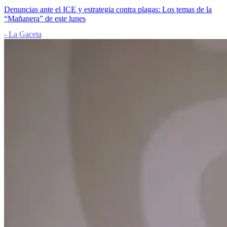
Denuncias ante el ICE y estrategia contra plagas: Los temas de la
“Mañanera” de este lunes
- La Gaceta