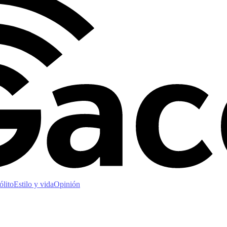
ólito
Estilo y vida
Opinión