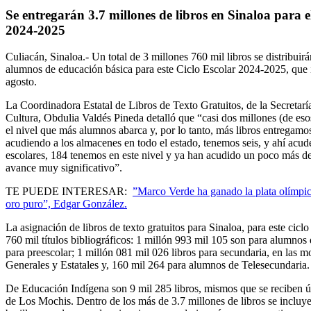
Se entregarán 3.7 millones de libros en Sinaloa para e
2024-2025
Culiacán, Sinaloa.-
Un total de 3 millones 760 mil libros se distribuirá
alumnos de educación básica para este Ciclo Escolar 2024-2025, que 
agosto.
La Coordinadora Estatal de Libros de Texto Gratuitos, de la Secretar
Cultura, Obdulia Valdés Pineda detalló que “casi dos millones (de esos
el nivel que más alumnos abarca y, por lo tanto, más libros entregamos
acudiendo a los almacenes en todo el estado, tenemos seis, y ahí acud
escolares, 184 tenemos en este nivel y ya han acudido un poco más de
avance muy significativo”.
TE PUEDE INTERESAR:
”Marco Verde ha ganado la plata olímpica
oro puro”, Edgar González.
La asignación de libros de texto gratuitos para Sinaloa, para este ciclo
760 mil títulos bibliográficos: 1 millón 993 mil 105 son para alumnos
para preescolar; 1 millón 081 mil 026 libros para secundaria, en las 
Generales y Estatales y, 160 mil 264 para alumnos de Telesecundaria.
De Educación Indígena son 9 mil 285 libros, mismos que se reciben 
de Los Mochis. Dentro de los más de 3.7 millones de libros se incluye