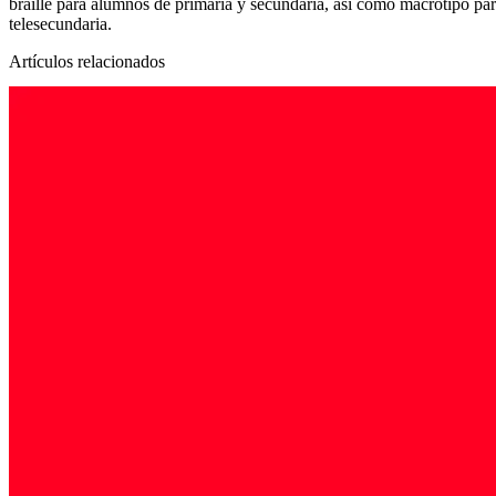
braille para alumnos de primaria y secundaria, así como macrotipo par
telesecundaria.
Artículos relacionados