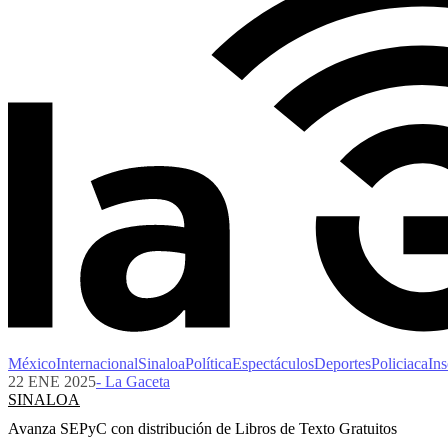
México
Internacional
Sinaloa
Política
Espectáculos
Deportes
Policiaca
Ins
22 ENE 2025
- La Gaceta
SINALOA
Avanza SEPyC con distribución de Libros de Texto Gratuitos