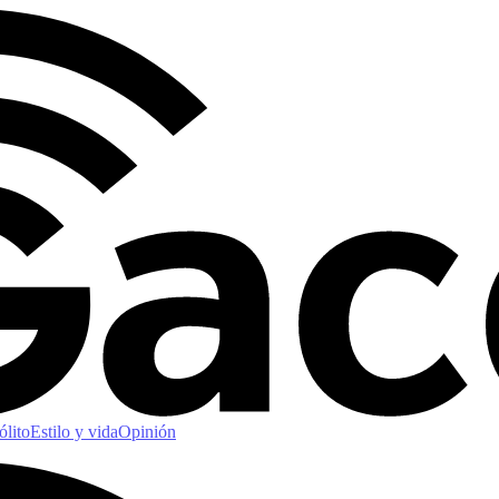
ólito
Estilo y vida
Opinión