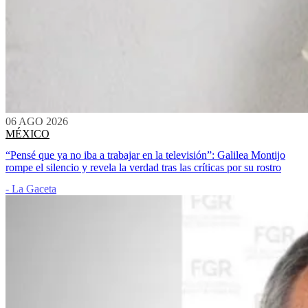
06 AGO 2026
MÉXICO
“Pensé que ya no iba a trabajar en la televisión”: Galilea Montijo
rompe el silencio y revela la verdad tras las críticas por su rostro
- La Gaceta