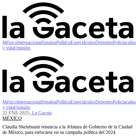
México
Internacional
Sinaloa
Política
Espectáculos
Deportes
Policiaca
Ins
y vida
Opinión
México
Internacional
Sinaloa
Política
Espectáculos
Deportes
Policiaca
Ins
y vida
Opinión
22 ENE 2025
- La Gaceta
MÉXICO
Claudia Sheinbaum renuncia a la Jefatura de Gobierno de la Ciudad
de México, para enfocarse en su campaña política del 2024