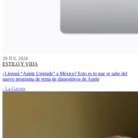
29 JUL 2026
ESTILO Y VIDA
¿Llegará “Apple Upgrade” a México? Esto es lo que se sabe del
nuevo programa de renta de dispositivos de Apple
- La Gaceta