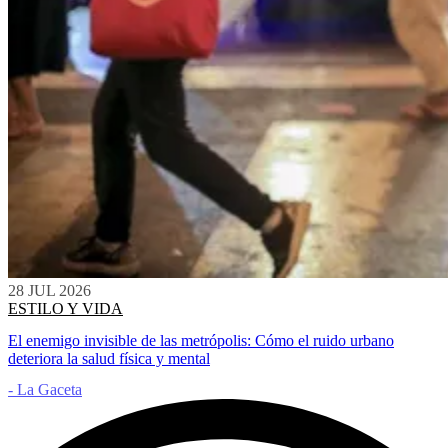
28 JUL 2026
ESTILO Y VIDA
El enemigo invisible de las metrópolis: Cómo el ruido urbano
deteriora la salud física y mental
- La Gaceta