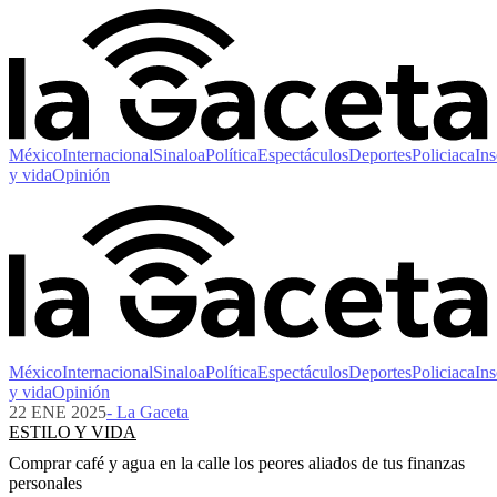
México
Internacional
Sinaloa
Política
Espectáculos
Deportes
Policiaca
Ins
y vida
Opinión
México
Internacional
Sinaloa
Política
Espectáculos
Deportes
Policiaca
Ins
y vida
Opinión
22 ENE 2025
- La Gaceta
ESTILO Y VIDA
Comprar café y agua en la calle los peores aliados de tus finanzas
personales