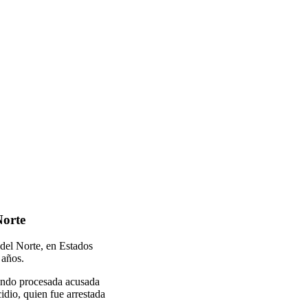
Norte
del Norte, en Estados
 años.
iendo procesada acusada
idio, quien fue arrestada