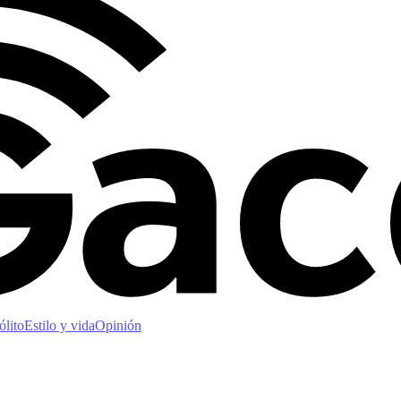
ólito
Estilo y vida
Opinión