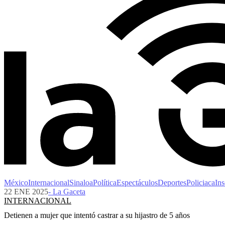
México
Internacional
Sinaloa
Política
Espectáculos
Deportes
Policiaca
Ins
22 ENE 2025
- La Gaceta
INTERNACIONAL
Detienen a mujer que intentó castrar a su hijastro de 5 años