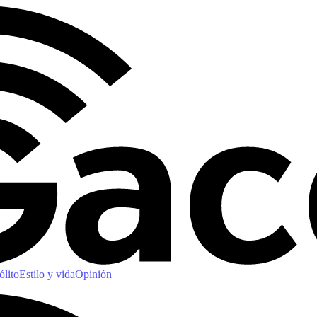
ólito
Estilo y vida
Opinión