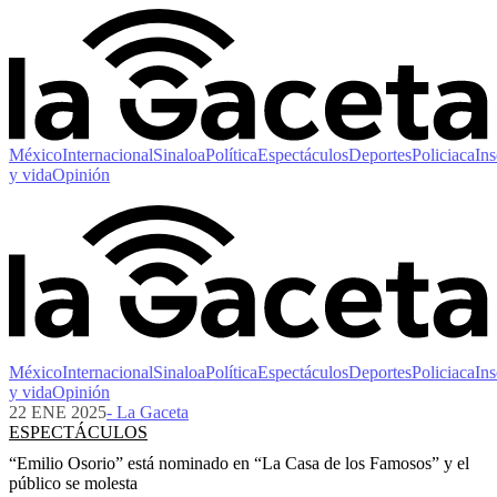
México
Internacional
Sinaloa
Política
Espectáculos
Deportes
Policiaca
Ins
y vida
Opinión
México
Internacional
Sinaloa
Política
Espectáculos
Deportes
Policiaca
Ins
y vida
Opinión
22 ENE 2025
- La Gaceta
ESPECTÁCULOS
“Emilio Osorio” está nominado en “La Casa de los Famosos” y el
público se molesta