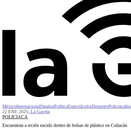
México
Internacional
Sinaloa
Política
Espectáculos
Deportes
Policiaca
Ins
22 ENE 2025
- La Gaceta
POLICIACA
Encuentran a recién nacido dentro de bolsas de plástico en Culiacán