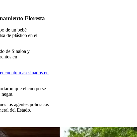
onamiento Floresta
rpo
de un
bebé
sa de plástico en el
ado de
Sinaloa y
mentos
en
 encuentran asesinados en
ortaron que el cuerpo se
a negra.
ues los agentes policiacos
neral del Estado.