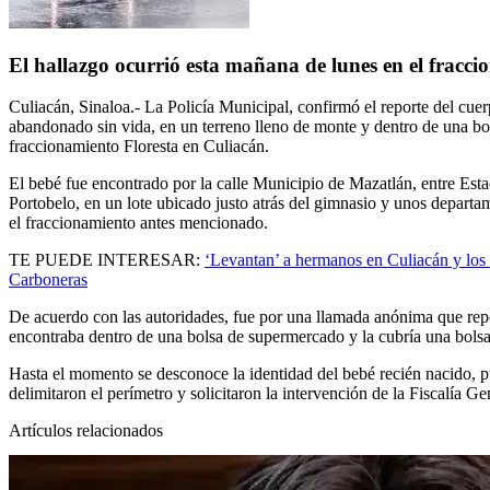
El hallazgo ocurrió esta mañana de lunes en el fracci
Culiacán, Sinaloa.-
La
Policía Municipal
, confirmó el reporte del
cue
abandonado sin vida, en un terreno lleno de monte y dentro de una bol
fraccionamiento
Floresta en Culiacán.
El bebé fue encontrado por la calle
Municipio de Mazatlán, entre Est
Portobelo,
en un lote ubicado justo atrás del
gimnasio
y unos
departa
el
fraccionamiento
antes
mencionado
.
TE PUEDE INTERESAR:
‘Levantan’ a hermanos en Culiacán y los
Carboneras
De acuerdo con las autoridades, fue por una llamada anónima que rep
encontraba dentro de una bolsa de supermercado y la cubría una bols
Hasta el momento se desconoce la identidad del bebé recién nacido, p
delimitaron el perímetro y solicitaron la intervención de la Fiscalía Ge
Artículos relacionados