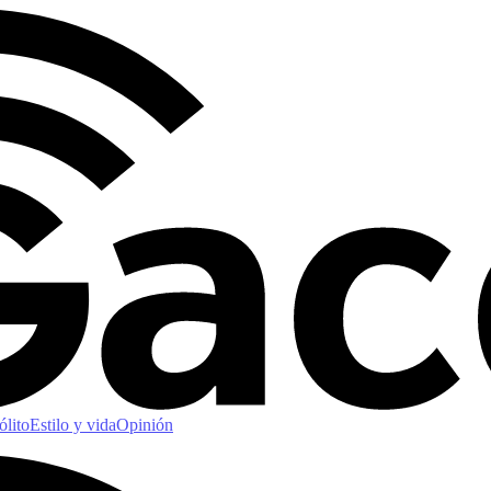
ólito
Estilo y vida
Opinión