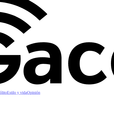
ólito
Estilo y vida
Opinión