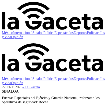
México
Internacional
Sinaloa
Política
Espectáculos
Deportes
Policiaca
Ins
y vida
Opinión
México
Internacional
Sinaloa
Política
Espectáculos
Deportes
Policiaca
Ins
y vida
Opinión
22 ENE 2025
- La Gaceta
SINALOA
Fuerzas Especiales del Ejército y Guardia Nacional, reforzarán los
operativos de seguridad: Rocha