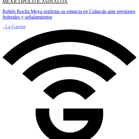
MÉXICO
POLÍTICA
SINALOA
Rubén Rocha Moya reafirma su estancia en Culiacán ante presiones
federales y señalamientos
- La Gaceta