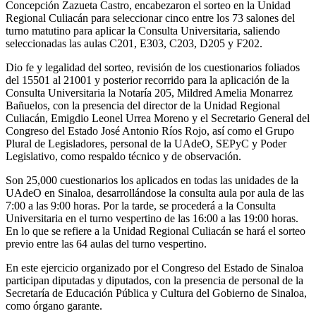
Concepción Zazueta Castro, encabezaron el sorteo en la Unidad
Regional Culiacán para seleccionar cinco entre los 73 salones del
turno matutino para aplicar la Consulta Universitaria, saliendo
seleccionadas las aulas C201, E303, C203, D205 y F202.
Dio fe y legalidad del sorteo, revisión de los cuestionarios foliados
del 15501 al 21001 y posterior recorrido para la aplicación de la
Consulta Universitaria la Notaría 205, Mildred Amelia Monarrez
Bañuelos, con la presencia del director de la Unidad Regional
Culiacán, Emigdio Leonel Urrea Moreno y el Secretario General del
Congreso del Estado José Antonio Ríos Rojo, así como el Grupo
Plural de Legisladores, personal de la UAdeO, SEPyC y Poder
Legislativo, como respaldo técnico y de observación.
Son 25,000 cuestionarios los aplicados en todas las unidades de la
UAdeO en Sinaloa, desarrollándose la consulta aula por aula de las
7:00 a las 9:00 horas. Por la tarde, se procederá a la Consulta
Universitaria en el turno vespertino de las 16:00 a las 19:00 horas.
En lo que se refiere a la Unidad Regional Culiacán se hará el sorteo
previo entre las 64 aulas del turno vespertino.
En este ejercicio organizado por el Congreso del Estado de Sinaloa
participan diputadas y diputados, con la presencia de personal de la
Secretaría de Educación Pública y Cultura del Gobierno de Sinaloa,
como órgano garante.