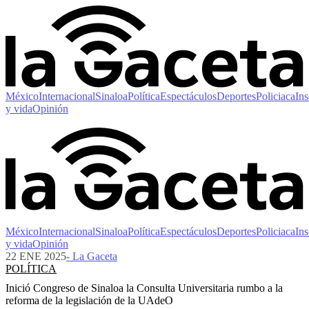
México
Internacional
Sinaloa
Política
Espectáculos
Deportes
Policiaca
Ins
y vida
Opinión
México
Internacional
Sinaloa
Política
Espectáculos
Deportes
Policiaca
Ins
y vida
Opinión
22 ENE 2025
- La Gaceta
POLÍTICA
Inició Congreso de Sinaloa la Consulta Universitaria rumbo a la
reforma de la legislación de la UAdeO