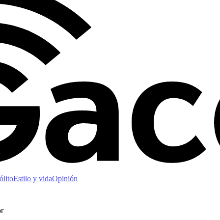
ólito
Estilo y vida
Opinión
or