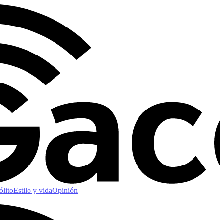
ólito
Estilo y vida
Opinión