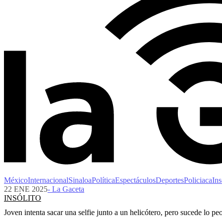
México
Internacional
Sinaloa
Política
Espectáculos
Deportes
Policiaca
Ins
22 ENE 2025
- La Gaceta
INSÓLITO
Joven intenta sacar una selfie junto a un helicótero, pero sucede lo pe