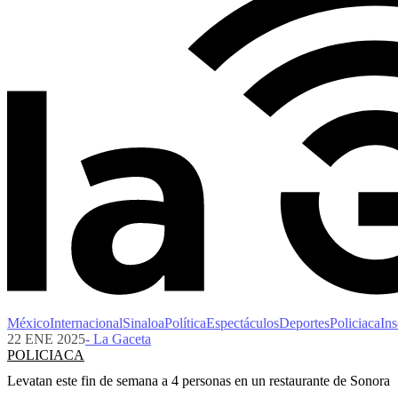
México
Internacional
Sinaloa
Política
Espectáculos
Deportes
Policiaca
Ins
22 ENE 2025
- La Gaceta
POLICIACA
Levatan este fin de semana a 4 personas en un restaurante de Sonora