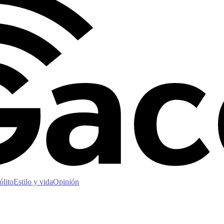
ólito
Estilo y vida
Opinión