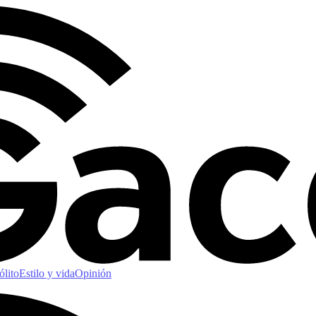
ólito
Estilo y vida
Opinión