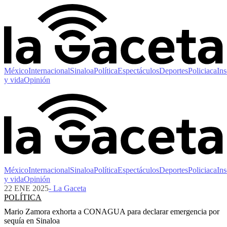
México
Internacional
Sinaloa
Política
Espectáculos
Deportes
Policiaca
Ins
y vida
Opinión
México
Internacional
Sinaloa
Política
Espectáculos
Deportes
Policiaca
Ins
y vida
Opinión
22 ENE 2025
- La Gaceta
POLÍTICA
Mario Zamora exhorta a CONAGUA para declarar emergencia por
sequía en Sinaloa