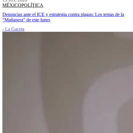
MÉXICO
POLÍTICA
Denuncias ante el ICE y estrategia contra plagas: Los temas de la
“Mañanera” de este lunes
- La Gaceta