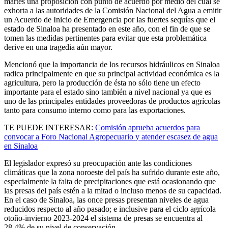
martes una proposición con punto de acuerdo por medio del cual se
exhorta a las autoridades de la Comisión Nacional del Agua a emitir
un Acuerdo de Inicio de Emergencia por las fuertes sequías que el
estado de Sinaloa ha presentado en este año, con el fin de que se
tomen las medidas pertinentes para evitar que esta problemática
derive en una tragedia aún mayor.
Mencionó que la importancia de los recursos hidráulicos en Sinaloa
radica principalmente en que su principal actividad económica es la
agricultura, pero la producción de ésta no sólo tiene un efecto
importante para el estado sino también a nivel nacional ya que es
uno de las principales entidades proveedoras de productos agrícolas
tanto para consumo interno como para las exportaciones.
TE PUEDE INTERESAR:
Comisión aprueba acuerdos para
convocar a Foro Nacional Agropecuario y atender escasez de agua
en Sinaloa
El legislador expresó su preocupación ante las condiciones
climáticas que la zona noroeste del país ha sufrido durante este año,
especialmente la falta de precipitaciones que está ocasionando que
las presas del país estén a la mitad o incluso menos de su capacidad.
En el caso de Sinaloa, las once presas presentan niveles de agua
reducidos respecto al año pasado; e inclusive para el ciclo agrícola
otoño-invierno 2023-2024 el sistema de presas se encuentra al
28.4% de su nivel de conservación.