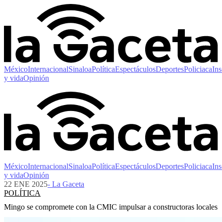
México
Internacional
Sinaloa
Política
Espectáculos
Deportes
Policiaca
Ins
y vida
Opinión
México
Internacional
Sinaloa
Política
Espectáculos
Deportes
Policiaca
Ins
y vida
Opinión
22 ENE 2025
- La Gaceta
POLÍTICA
Mingo se compromete con la CMIC impulsar a constructoras locales