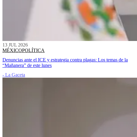
13 JUL 2026
MÉXICO
POLÍTICA
Denuncias ante el ICE y estrategia contra plagas: Los temas de la
“Mañanera” de este lunes
- La Gaceta