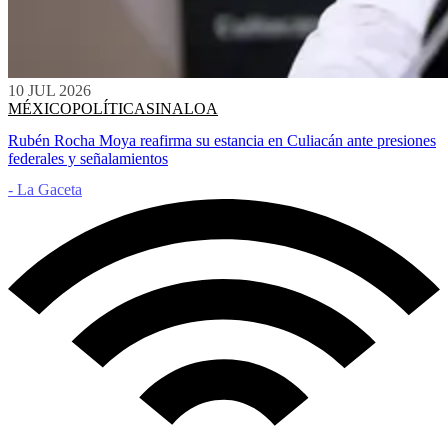
10 JUL 2026
MÉXICO
POLÍTICA
SINALOA
Rubén Rocha Moya reafirma su estancia en Culiacán ante presiones
federales y señalamientos
- La Gaceta