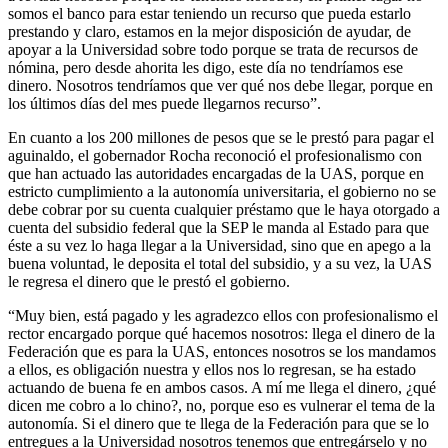
somos el banco para estar teniendo un recurso que pueda estarlo
prestando y claro, estamos en la mejor disposición de ayudar, de
apoyar a la Universidad sobre todo porque se trata de recursos de
nómina, pero desde ahorita les digo, este día no tendríamos ese
dinero. Nosotros tendríamos que ver qué nos debe llegar, porque en
los últimos días del mes puede llegarnos recurso”.
En cuanto a los 200 millones de pesos que se le prestó para pagar el
aguinaldo, el gobernador Rocha reconoció el profesionalismo con
que han actuado las autoridades encargadas de la UAS, porque en
estricto cumplimiento a la autonomía universitaria, el gobierno no se
debe cobrar por su cuenta cualquier préstamo que le haya otorgado a
cuenta del subsidio federal que la SEP le manda al Estado para que
éste a su vez lo haga llegar a la Universidad, sino que en apego a la
buena voluntad, le deposita el total del subsidio, y a su vez, la UAS
le regresa el dinero que le prestó el gobierno.
“Muy bien, está pagado y les agradezco ellos con profesionalismo el
rector encargado porque qué hacemos nosotros: llega el dinero de la
Federación que es para la UAS, entonces nosotros se los mandamos
a ellos, es obligación nuestra y ellos nos lo regresan, se ha estado
actuando de buena fe en ambos casos. A mí me llega el dinero, ¿qué
dicen me cobro a lo chino?, no, porque eso es vulnerar el tema de la
autonomía. Si el dinero que te llega de la Federación para que se lo
entregues a la Universidad nosotros tenemos que entregárselo y no