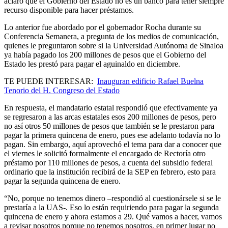
aclaró que el Gobierno del Estado no es un banco para tener siempre
recurso disponible para hacer préstamos.
Lo anterior fue abordado por el gobernador Rocha durante su
Conferencia Semanera, a pregunta de los medios de comunicación,
quienes le preguntaron sobre si la Universidad Autónoma de Sinaloa
ya había pagado los 200 millones de pesos que el Gobierno del
Estado les prestó para pagar el aguinaldo en diciembre.
TE PUEDE INTERESAR:
Inauguran edificio Rafael Buelna
Tenorio del H. Congreso del Estado
En respuesta, el mandatario estatal respondió que efectivamente ya
se regresaron a las arcas estatales esos 200 millones de pesos, pero
no así otros 50 millones de pesos que también se le prestaron para
pagar la primera quincena de enero, pues ese adelanto todavía no lo
pagan. Sin embargo, aquí aprovechó el tema para dar a conocer que
el viernes le solicitó formalmente el encargado de Rectoría otro
préstamo por 110 millones de pesos, a cuenta del subsidio federal
ordinario que la institución recibirá de la SEP en febrero, esto para
pagar la segunda quincena de enero.
“No, porque no tenemos dinero –respondió al cuestionársele si se le
prestaría a la UAS-. Eso lo están requiriendo para pagar la segunda
quincena de enero y ahora estamos a 29. Qué vamos a hacer, vamos
a revisar nosotros porque no tenemos nosotros, en primer lugar no