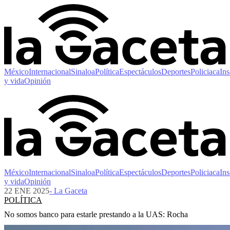
México
Internacional
Sinaloa
Política
Espectáculos
Deportes
Policiaca
Ins
y vida
Opinión
México
Internacional
Sinaloa
Política
Espectáculos
Deportes
Policiaca
Ins
y vida
Opinión
22 ENE 2025
- La Gaceta
POLÍTICA
No somos banco para estarle prestando a la UAS: Rocha