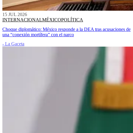
15 JUL 2026
INTERNACIONAL
MÉXICO
POLÍTICA
Choque diplomático: México responde a la DEA tras acusaciones de
una “conexión mortífera” con el narco
- La Gaceta