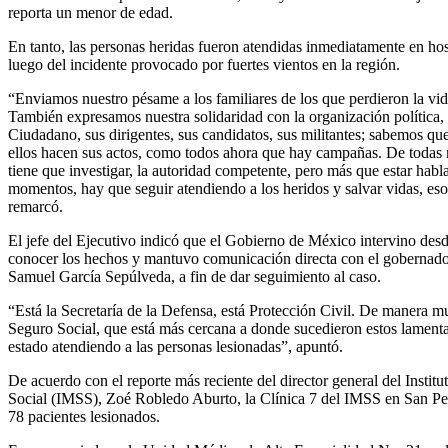
reporta un menor de edad.
En tanto, las personas heridas fueron atendidas inmediatamente en hos
luego del incidente provocado por fuertes vientos en la región.
“Enviamos nuestro pésame a los familiares de los que perdieron la vi
También expresamos nuestra solidaridad con la organización política
Ciudadano, sus dirigentes, sus candidatos, sus militantes; sabemos que
ellos hacen sus actos, como todos ahora que hay campañas. De todas 
tiene que investigar, la autoridad competente, pero más que estar habl
momentos, hay que seguir atendiendo a los heridos y salvar vidas, eso
remarcó.
El jefe del Ejecutivo indicó que el Gobierno de México intervino desd
conocer los hechos y mantuvo comunicación directa con el gobernad
Samuel García Sepúlveda, a fin de dar seguimiento al caso.
“Está la Secretaría de la Defensa, está Protección Civil. De manera muy
Seguro Social, que está más cercana a donde sucedieron estos lament
estado atendiendo a las personas lesionadas”, apuntó.
De acuerdo con el reporte más reciente del director general del Insti
Social (IMSS), Zoé Robledo Aburto, la Clínica 7 del IMSS en San Pe
78 pacientes lesionados.