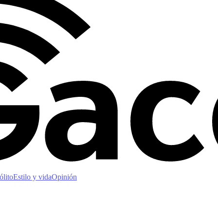
ólito
Estilo y vida
Opinión