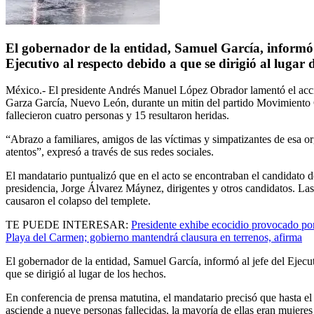
El gobernador de la entidad, Samuel García, informó a
Ejecutivo al respecto debido a que se dirigió al lugar 
México.- El presidente Andrés Manuel López Obrador lamentó el acc
Garza García, Nuevo León, durante un mitin del partido Movimiento
fallecieron cuatro personas y 15 resultaron heridas.
“Abrazo a familiares, amigos de las víctimas y simpatizantes de esa 
atentos”, expresó a través de sus redes sociales.
El mandatario puntualizó que en el acto se encontraban el candidato de
presidencia, Jorge Álvarez Máynez, dirigentes y otros candidatos. Las
causaron el colapso del templete.
TE PUEDE INTERESAR:
Presidente exhibe ecocidio provocado po
Playa del Carmen; gobierno mantendrá clausura en terrenos, afirma
El gobernador de la entidad, Samuel García, informó al jefe del Ejecu
que se dirigió al lugar de los hechos.
En conferencia de prensa matutina, el mandatario precisó que hasta el
asciende a nueve personas fallecidas, la mayoría de ellas eran mujeres 