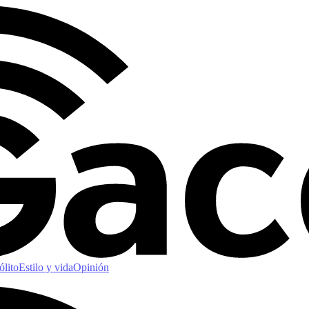
ólito
Estilo y vida
Opinión