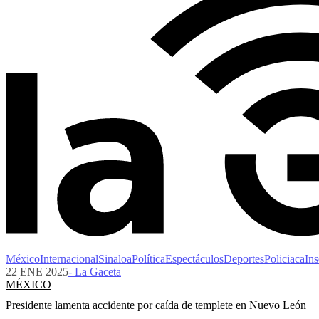
México
Internacional
Sinaloa
Política
Espectáculos
Deportes
Policiaca
Ins
22 ENE 2025
- La Gaceta
MÉXICO
Presidente lamenta accidente por caída de templete en Nuevo León