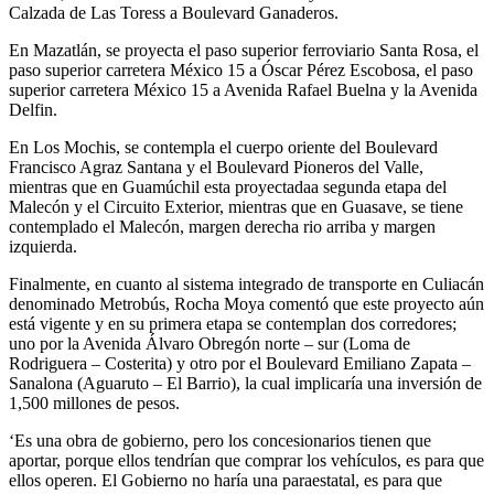
Calzada de Las Toress a Boulevard Ganaderos.
En Mazatlán, se proyecta el paso superior ferroviario Santa Rosa, el
paso superior carretera México 15 a Óscar Pérez Escobosa, el paso
superior carretera México 15 a Avenida Rafael Buelna y la Avenida
Delfin.
En Los Mochis, se contempla el cuerpo oriente del Boulevard
Francisco Agraz Santana y el Boulevard Pioneros del Valle,
mientras que en Guamúchil esta proyectadaa segunda etapa del
Malecón y el Circuito Exterior, mientras que en Guasave, se tiene
contemplado el Malecón, margen derecha rio arriba y margen
izquierda.
Finalmente, en cuanto al sistema integrado de transporte en Culiacán
denominado Metrobús, Rocha Moya comentó que este proyecto aún
está vigente y en su primera etapa se contemplan dos corredores;
uno por la Avenida Álvaro Obregón norte – sur (Loma de
Rodriguera – Costerita) y otro por el Boulevard Emiliano Zapata –
Sanalona (Aguaruto – El Barrio), la cual implicaría una inversión de
1,500 millones de pesos.
‘Es una obra de gobierno, pero los concesionarios tienen que
aportar, porque ellos tendrían que comprar los vehículos, es para que
ellos operen. El Gobierno no haría una paraestatal, es para que