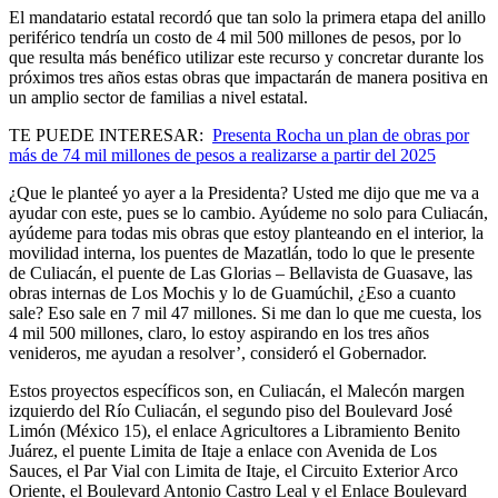
El mandatario estatal recordó que tan solo la primera etapa del anillo
periférico tendría un costo de 4 mil 500 millones de pesos, por lo
que resulta más benéfico utilizar este recurso y concretar durante los
próximos tres años estas obras que impactarán de manera positiva en
un amplio sector de familias a nivel estatal.
TE PUEDE INTERESAR:
Presenta Rocha un plan de obras por
más de 74 mil millones de pesos a realizarse a partir del 2025
¿Que le planteé yo ayer a la Presidenta? Usted me dijo que me va a
ayudar con este, pues se lo cambio. Ayúdeme no solo para Culiacán,
ayúdeme para todas mis obras que estoy planteando en el interior, la
movilidad interna, los puentes de Mazatlán, todo lo que le presente
de Culiacán, el puente de Las Glorias – Bellavista de Guasave, las
obras internas de Los Mochis y lo de Guamúchil, ¿Eso a cuanto
sale? Eso sale en 7 mil 47 millones. Si me dan lo que me cuesta, los
4 mil 500 millones, claro, lo estoy aspirando en los tres años
venideros, me ayudan a resolver’, consideró el Gobernador.
Estos proyectos específicos son, en Culiacán, el Malecón margen
izquierdo del Río Culiacán, el segundo piso del Boulevard José
Limón (México 15), el enlace Agricultores a Libramiento Benito
Juárez, el puente Limita de Itaje a enlace con Avenida de Los
Sauces, el Par Vial con Limita de Itaje, el Circuito Exterior Arco
Oriente, el Boulevard Antonio Castro Leal y el Enlace Boulevard