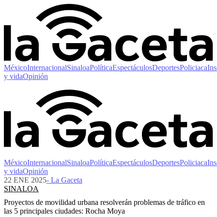
México
Internacional
Sinaloa
Política
Espectáculos
Deportes
Policiaca
Ins
y vida
Opinión
México
Internacional
Sinaloa
Política
Espectáculos
Deportes
Policiaca
Ins
y vida
Opinión
22 ENE 2025
- La Gaceta
SINALOA
Proyectos de movilidad urbana resolverán problemas de tráfico en
las 5 principales ciudades: Rocha Moya