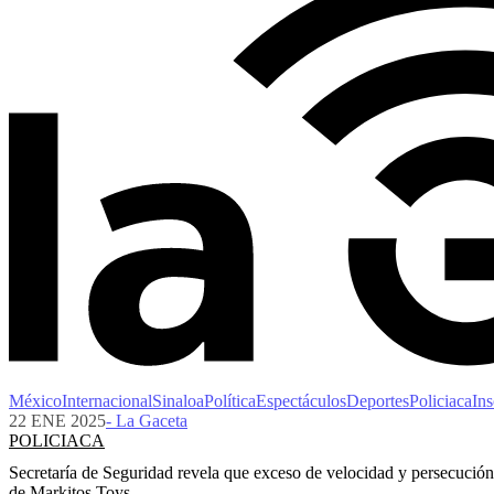
México
Internacional
Sinaloa
Política
Espectáculos
Deportes
Policiaca
Ins
22 ENE 2025
- La Gaceta
POLICIACA
Secretaría de Seguridad revela que exceso de velocidad y persecució
de Markitos Toys