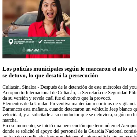
Los policías municipales según le marcaron el alto al 
se detuvo, lo que desató la persecución
Culiacán, Sinaloa.- Después de la detención de este miércoles del yo
Aeropuerto Internacional de Culiacán, la Secretaría de Seguridad Púb
da su versión y revela cuál fue el motivo que la provocó.
Elementos de la Unidad Preventiva mantenían recorridos de vigilancia 
Barrancos esta mañana, cuando detectaron un vehículo Jeep blanco qu
velocidad, y al solicitarle a su conductor que se
detuviera, según no hi
marcha.
En ese momento, se inició una persecución que terminó en el Aeropuer
donde se solicitó el apoyo del personal de la Guardia Nacional comisi
un trabajo coordinado, lograron detener al automovilista, quien result