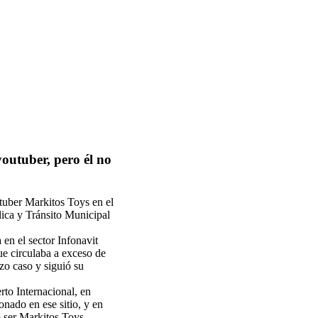
youtuber, pero él no
utuber Markitos Toys en el
lica y Tránsito Municipal
en el sector Infonavit
e circulaba a exceso de
zo caso y siguió su
to Internacional, en
onado en ese sitio, y en
ó ser Markitos Toys.