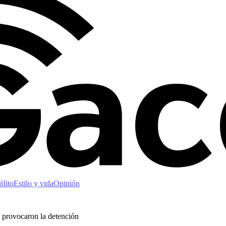
ólito
Estilo y vida
Opinión
n provocaron la detención