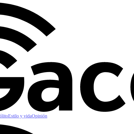
ólito
Estilo y vida
Opinión