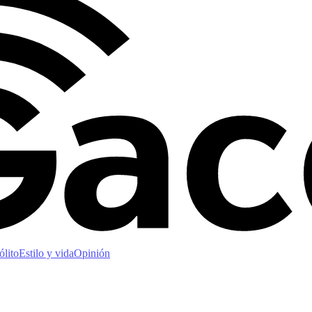
ólito
Estilo y vida
Opinión