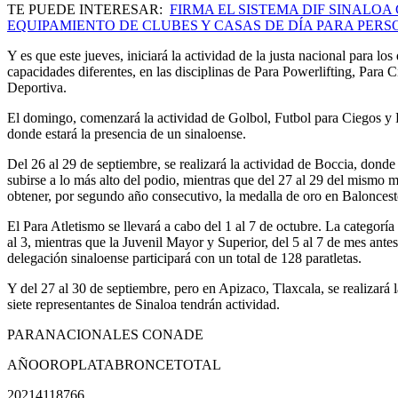
TE PUEDE INTERESAR:
FIRMA EL SISTEMA DIF SINALOA
EQUIPAMIENTO DE CLUBES Y CASAS DE DÍA PARA PER
Y es que este jueves, iniciará la actividad de la justa nacional para los
capacidades diferentes, en las disciplinas de Para Powerlifting, Para
Deportiva.
El domingo, comenzará la actividad de Golbol, Futbol para Ciegos y 
donde estará la presencia de un sinaloense.
Del 26 al 29 de septiembre, se realizará la actividad de Boccia, donde
subirse a lo más alto del podio, mientras que del 27 al 29 del mismo m
obtener, por segundo año consecutivo, la medalla de oro en Baloncesto
El Para Atletismo se llevará a cabo del 1 al 7 de octubre. La categorí
al 3, mientras que la Juvenil Mayor y Superior, del 5 al 7 de mes ante
delegación sinaloense participará con un total de 128 paratletas.
Y del 27 al 30 de septiembre, pero en Apizaco, Tlaxcala, se realizará
siete representantes de Sinaloa tendrán actividad.
PARANACIONALES CONADE
AÑO
ORO
PLATA
BRONCE
TOTAL
2021
41
18
7
66