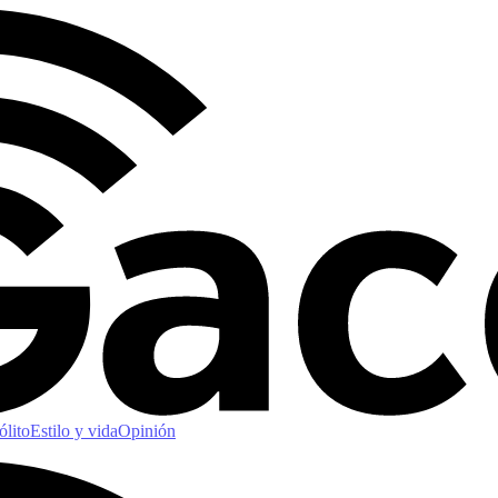
ólito
Estilo y vida
Opinión