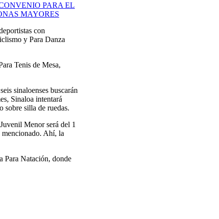
 CONVENIO PARA EL
SONAS MAYORES
 deportistas con
 Ciclismo y Para Danza
Para Tenis de Mesa,
 seis sinaloenses buscarán
es, Sinaloa intentará
 sobre silla de ruedas.
a Juvenil Menor será del 1
s mencionado. Ahí, la
 la Para Natación, donde