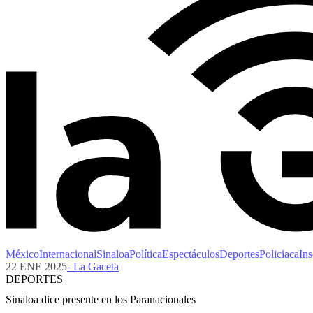
México
Internacional
Sinaloa
Política
Espectáculos
Deportes
Policiaca
Ins
22 ENE 2025
- La Gaceta
DEPORTES
Sinaloa dice presente en los Paranacionales