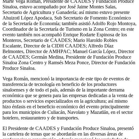
Marte Vega Román, Presidente de CAADES y Fundación Produce
Sinaloa, estuvo acompañado por
José Jaime Montes Salas,
Secretario de Agricultura y Ganadería; así mismo estuvo presente
Ahuizotl
López Apodaca, Sub Secretario de Fomento Económico
de la Secretaría de Economía; también asistió
Adolfo Rojo Montoya,
Coordinador de la Secretaría de Turismo en la Zona Centro; en este
evento
también nos acompañó Enrique Rodarte Espinosa de los
Monteros, Secretario de CAADES; Mario
Haroldo Robles
Escalante, Director de la CIDH CAADES; Alfredo Díaz
Belmontes, Director de AMHPAC;
Manuel García López, Director
de CAADES; Germán Medina, Presidente de Fundación Produce
Sinaloa Zona Centro y Ramsés Meza Ponce, Director de Fundación
Produce Sinaloa.
Vega Román, mencionó la importancia de este tipo de eventos de
transferencia de tecnología en
beneficio de los productores
sinaloenses y de todo el país, además de la importante derrama
económica que se genera para las empresas dedicadas a la venta de
productos o servicios
especializados en la agricultura; así mismo
hizo énfasis en el beneficio económico del evento
principalmente
para los municipios de Culiacán, Navolato y Mazatlán, en el sector
hotelero,
restaurantero y de transportes.
El Presidente de CAADES y Fundación Produce Sinaloa, presentó
la cartelera de temas que se
abordarán en las diversas áreas de