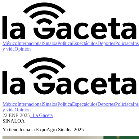
México
Internacional
Sinaloa
Política
Espectáculos
Deportes
Policiaca
Ins
y vida
Opinión
México
Internacional
Sinaloa
Política
Espectáculos
Deportes
Policiaca
Ins
y vida
Opinión
22 ENE 2025
- La Gaceta
SINALOA
Ya tiene fecha la ExpoAgro Sinaloa 2025