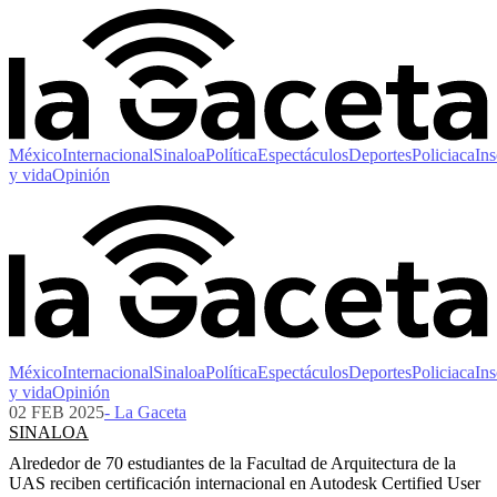
México
Internacional
Sinaloa
Política
Espectáculos
Deportes
Policiaca
Ins
y vida
Opinión
México
Internacional
Sinaloa
Política
Espectáculos
Deportes
Policiaca
Ins
y vida
Opinión
02 FEB 2025
- La Gaceta
SINALOA
Alrededor de 70 estudiantes de la Facultad de Arquitectura de la
UAS reciben certificación internacional en Autodesk Certified User