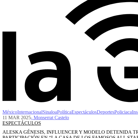
México
Internacional
Sinaloa
Política
Espectáculos
Deportes
Policiaca
Ins
11 MAR 2025
- Monserrat Castelo
ESPECTÁCULOS
ALESKA GÉNESIS, INFLUENCER Y MODELO DETENIDA T
PARTICIPACIÓN EN “LA CASA DE LOS FAMOSOS ALL STA