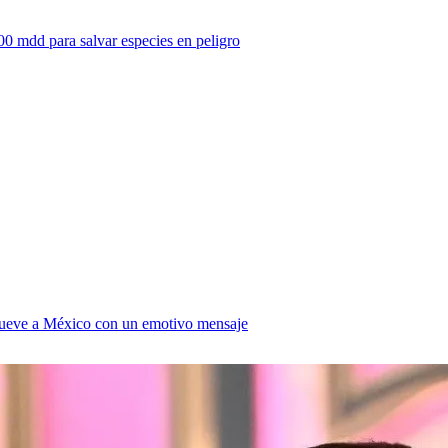
00 mdd para salvar especies en peligro
mueve a México con un emotivo mensaje