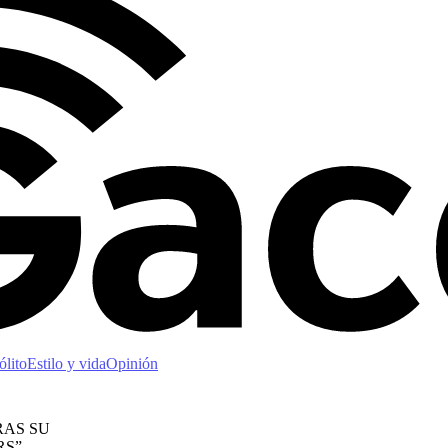
ólito
Estilo y vida
Opinión
RAS SU
RS”