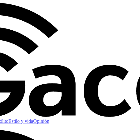
ólito
Estilo y vida
Opinión