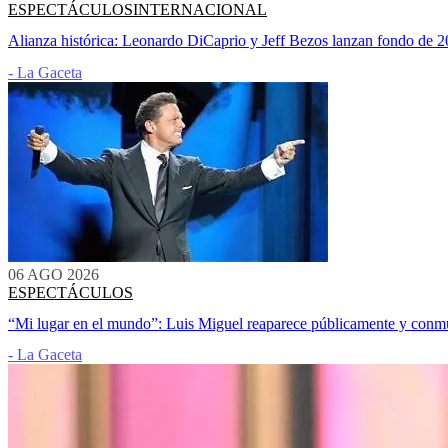
ESPECTÁCULOS
INTERNACIONAL
Alianza histórica: Leonardo DiCaprio y Jeff Bezos lanzan fondo de 2
- La Gaceta
06 AGO 2026
ESPECTÁCULOS
“Mi lugar en el mundo”: Luis Miguel reaparece públicamente y con
- La Gaceta