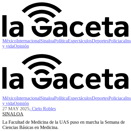
México
Internacional
Sinaloa
Política
Espectáculos
Deportes
Policiaca
Ins
y vida
Opinión
México
Internacional
Sinaloa
Política
Espectáculos
Deportes
Policiaca
Ins
y vida
Opinión
27 MAY 2025
- Cielo Robles
SINALOA
La Facultad de Medicina de la UAS puso en marcha la Semana de
Ciencias Básicas en Medicina.