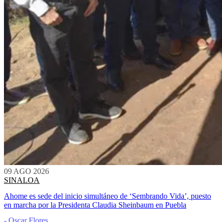
09 AGO 2026
SINALOA
Ahome es sede del inicio simultáneo de ‘Sembrando Vida’, puesto
en marcha por la Presidenta Claudia Sheinbaum en Puebla
- Oscar Flores