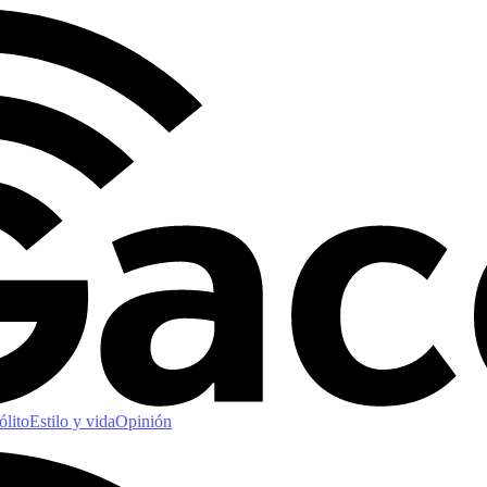
ólito
Estilo y vida
Opinión