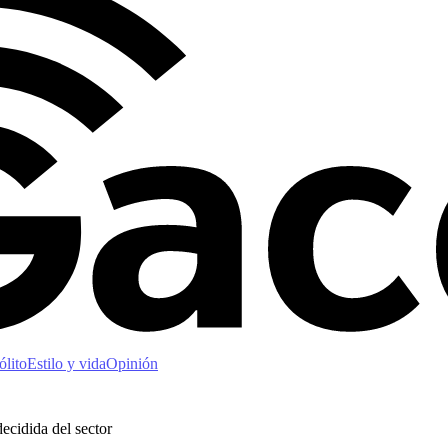
ólito
Estilo y vida
Opinión
decidida del sector