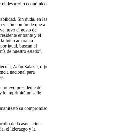
r el desarrollo económico
bilidad. Sin duda, en las
la visión común de que a
a, tuvo el gusto de
residente entrante y el
la Intercamaral, a
or igual, buscan el
mía de nuestro estado”,
tecnia, Adán Salazar, dijo
encia nacional para
es.
al nuevo presidente de
 le imprimirá un sello
bo manifestó su compromiso
ollo de la asociación.
a, el liderazgo y la