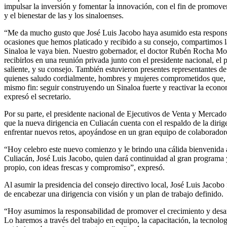
impulsar la inversión y fomentar la innovación, con el fin de promove
y el bienestar de las y los sinaloenses.
“Me da mucho gusto que José Luis Jacobo haya asumido esta responsa
ocasiones que hemos platicado y recibido a su consejo, compartimos 
Sinaloa le vaya bien. Nuestro gobernador, el doctor Rubén Rocha Moy
recibirlos en una reunión privada junto con el presidente nacional, el p
saliente, y su consejo. También estuvieron presentes representantes de 
quienes saludo cordialmente, hombres y mujeres comprometidos que, p
mismo fin: seguir construyendo un Sinaloa fuerte y reactivar la econo
expresó el secretario.
Por su parte, el presidente nacional de Ejecutivos de Venta y Mercado
que la nueva dirigencia en Culiacán cuenta con el respaldo de la dirig
enfrentar nuevos retos, apoyándose en un gran equipo de colaborador
“Hoy celebro este nuevo comienzo y le brindo una cálida bienvenida 
Culiacán, José Luis Jacobo, quien dará continuidad al gran programa y
propio, con ideas frescas y compromiso”, expresó.
Al asumir la presidencia del consejo directivo local, José Luis Jaco
de encabezar una dirigencia con visión y un plan de trabajo definido.
“Hoy asumimos la responsabilidad de promover el crecimiento y desarr
Lo haremos a través del trabajo en equipo, la capacitación, la tecnologí