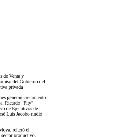
os de Venta y
romiso del Gobierno del
tiva privada
enes generan crecimiento
oa, Ricardo “Pity”
ivo de Ejecutivos de
sé Luis Jacobo rindió
.
oya, reiteró el
 sector productivo,