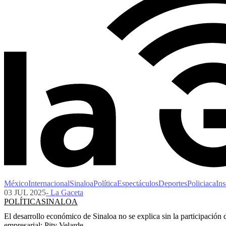
México
Internacional
Sinaloa
Política
Espectáculos
Deportes
Policiaca
Ins
03 JUL 2025
- La Gaceta
POLÍTICA
SINALOA
El desarrollo económico de Sinaloa no se explica sin la participación 
empresarial: Pity Velarde