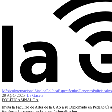
México
Internacional
Sinaloa
Política
Espectáculos
Deportes
Policiaca
Ins
29 AGO 2025
- La Gaceta
POLÍTICA
SINALOA
Invita la Facultad de Artes de la UAS a su Diplomado en Pedagogía ap
fortalecer las competencias y profesionalización