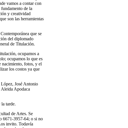
onde vamos a contar con
l fundamento de la
ión y creatividad
 que son las herramientas
r Contemporánea que se
ición del diplomado
eral de Titulación.
titulación, ocupamos a
dolo; ocupamos lo que es
 nacimiento, fotos, y el
lizar los costos ya que
z López, José Antonio
as Aleida Apodaca
la tarde.
cultad de Artes. Se
o 6671-3957-64; o si no
os invito. Todavía