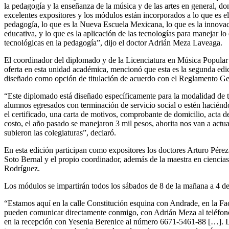
la pedagogía y la enseñanza de la música y de las artes en general, d
excelentes expositores y los módulos están incorporados a lo que es e
pedagogía, lo que es la Nueva Escuela Mexicana, lo que es la innovac
educativa, y lo que es la aplicación de las tecnologías para manejar lo
tecnológicas en la pedagogía”, dijo el doctor Adrián Meza Laveaga.
El coordinador del diplomado y de la Licenciatura en Música Popula
oferta en esta unidad académica, mencionó que esta es la segunda ed
diseñado como opción de titulación de acuerdo con el Reglamento Gen
“Este diplomado está diseñado específicamente para la modalidad de 
alumnos egresados con terminación de servicio social o estén hacién
el certificado, una carta de motivos, comprobante de domicilio, acta de
costo, el año pasado se manejaron 3 mil pesos, ahorita nos van a actua
subieron las colegiaturas”, declaró.
En esta edición participan como expositores los doctores Arturo Pére
Soto Bernal y el propio coordinador, además de la maestra en cienci
Rodríguez.
Los módulos se impartirán todos los sábados de 8 de la mañana a 4 de 
“Estamos aquí en la calle Constitución esquina con Andrade, en la Fa
pueden comunicar directamente conmigo, con Adrián Meza al teléfon
en la recepción con Yesenia Berenice al número 6671-5461-88 […]. L