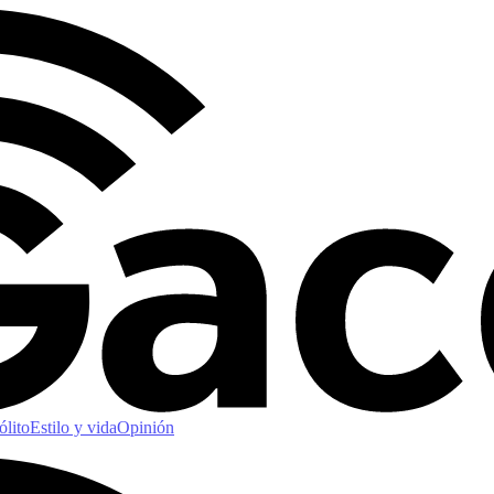
ólito
Estilo y vida
Opinión