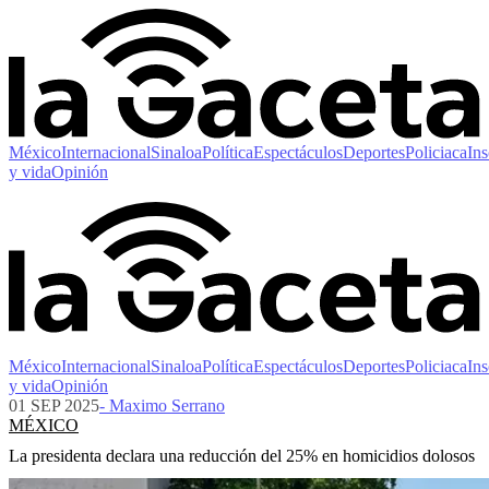
México
Internacional
Sinaloa
Política
Espectáculos
Deportes
Policiaca
Ins
y vida
Opinión
México
Internacional
Sinaloa
Política
Espectáculos
Deportes
Policiaca
Ins
y vida
Opinión
01 SEP 2025
- Maximo Serrano
MÉXICO
La presidenta declara una reducción del 25% en homicidios dolosos