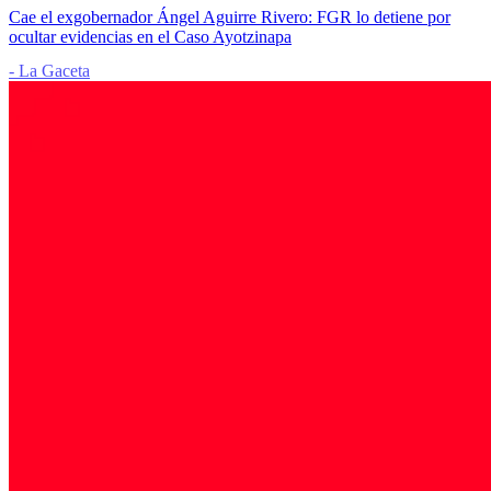
Cae el exgobernador Ángel Aguirre Rivero: FGR lo detiene por
ocultar evidencias en el Caso Ayotzinapa
- La Gaceta