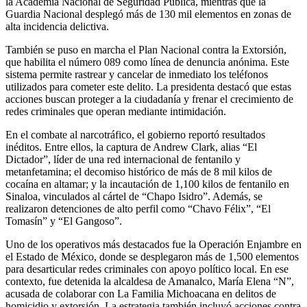
la Academia Nacional de Seguridad Pública, mientras que la
Guardia Nacional desplegó más de 130 mil elementos en zonas de
alta incidencia delictiva.
También se puso en marcha el Plan Nacional contra la Extorsión,
que habilita el número 089 como línea de denuncia anónima. Este
sistema permite rastrear y cancelar de inmediato los teléfonos
utilizados para cometer este delito. La presidenta destacó que estas
acciones buscan proteger a la ciudadanía y frenar el crecimiento de
redes criminales que operan mediante intimidación.
En el combate al narcotráfico, el gobierno reportó resultados
inéditos. Entre ellos, la captura de Andrew Clark, alias “El
Dictador”, líder de una red internacional de fentanilo y
metanfetamina; el decomiso histórico de más de 8 mil kilos de
cocaína en altamar; y la incautación de 1,100 kilos de fentanilo en
Sinaloa, vinculados al cártel de “Chapo Isidro”. Además, se
realizaron detenciones de alto perfil como “Chavo Félix”, “El
Tomasín” y “El Gangoso”.
Uno de los operativos más destacados fue la Operación Enjambre en
el Estado de México, donde se desplegaron más de 1,500 elementos
para desarticular redes criminales con apoyo político local. En ese
contexto, fue detenida la alcaldesa de Amanalco, María Elena “N”,
acusada de colaborar con La Familia Michoacana en delitos de
homicidio y extorsión. La estrategia también incluyó acciones contra