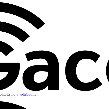
ólito
Estilo y vida
Opinión