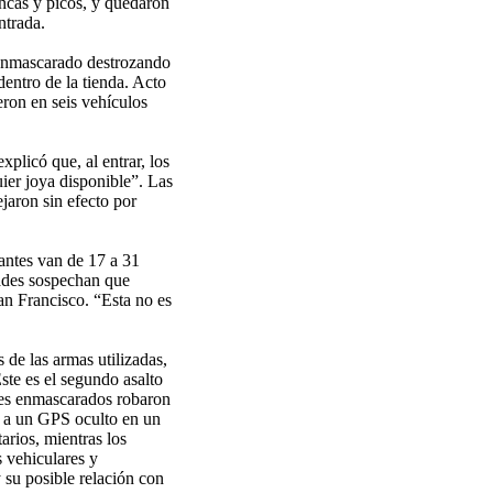
ancas y picos, y quedaron
ntrada.
enmascarado destrozando
dentro de la tienda. Acto
eron en seis vehículos
plicó que, al entrar, los
ier joya disponible”. Las
ejaron sin efecto por
tantes van de 17 a 31
dades sospechan que
an Francisco. “Esta no es
 de las armas utilizadas,
ste es el segundo asalto
res enmascarados robaron
s a un GPS oculto en un
arios, mientras los
s vehiculares y
 su posible relación con