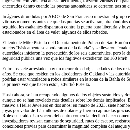
ingresaron con violencia al establecimiento, forzaron vitrinas con pal
encerrados dentro cuando las puertas automáticas se cerraron tras su e
Imágenes difundidas por ABC7 de San Francisco muestran al grupo 
vitrinas momentos antes de que las puertas se activaran, atrapándolos 
seguido, los asaltantes dispararon contra la puerta para liberarla y huy
estacionados en el área de valet, algunos de ellos robados.
El teniente Mike Pistello del Departamento de Policía de San Ramón ex
sujetos “básicamente se apoderaron de la tienda” y se llevaron “cualqu
autoridades iniciaron la persecución de los seis automóviles, pero la d
seguridad pública una vez que los fugitivos excedieron los 160 km/h.
Entre los siete arrestados hay un menor de edad; las edades de los res
años. Se cree que residen en los alrededores de Oakland y las autori
podrían estar vinculados a robos similares en la zona de la Bahía de S
la primera vez que hacen esto”, advirtió Pistello.
Hasta ahora, se han recuperado algunos de los objetos sustraídos y dos
aunque no se han revelado más detalles sobre los demás implicados. E
masivo a Heller Jewelers en dos años: en marzo de 2023, siete homb
joyas por valor de 1.1 millones de dólares y fueron capturados gracia
Rolex sustraído. Un vocero del centro comercial declinó hacer coment
investigadores revisan cámaras de seguridad, rutas de escape, registro
conexiones previas para determinar la magnitud completa del ataque y