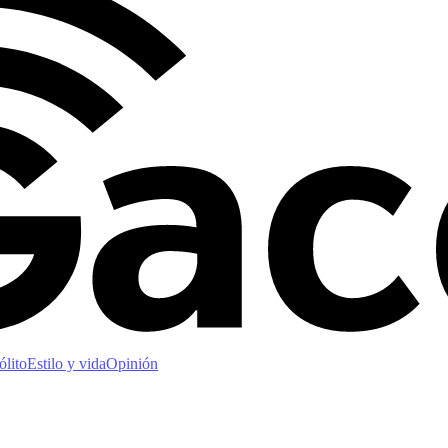
ólito
Estilo y vida
Opinión