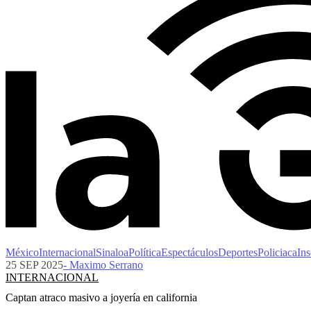
México
Internacional
Sinaloa
Política
Espectáculos
Deportes
Policiaca
Ins
25 SEP 2025
- Maximo Serrano
INTERNACIONAL
Captan atraco masivo a joyería en california