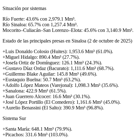
Situación por sistemas
Río Fuerte: 43.6% con 2,979.1 Mm³.
Río Sinaloa: 65.7% con 1,257.4 Mm³.
Mocorito–Culiacán–San Lorenzo–Elota: 45.6% con 3,140.9 Mm³.
Estado de las principales presas en Sinaloa (2 de octubre de 2025)
+Luis Donaldo Colosio (Huites): 1,953.6 Mm³ (61.0%).
+Miguel Hidalgo: 890.4 Mm³ (27.7%).
+Josefa Ortiz de Domínguez: 126.1 Mm³ (24.3%).
+Gustavo Díaz Ordaz (Bacurato): 1,111.6 Mm³ (68.7%).
+Guillermo Blake Aguilar: 145.8 Mm³ (49.6%).
+Eustaquio Buelna: 50.7 Mm³ (63.2%).
+Adolfo López Mateos (Varejonal): 1,098.3 Mm³ (35.6%).
+Sanalona: 422.9 Mm³ (61.5%).
+Juan Guerrero Alcocer: 16.6 Mm³ (30.1%).
+José López Portillo (El Comedero): 1,161.6 Mm³ (45.0%).
+Aurelio Benassini (El Salto): 390.9 Mm³ (96.8%).
Sistema Sur
+Santa María: 648.1 Mm³ (79.9%).
+Picachos: 331.6 Mm³ (103.0%).