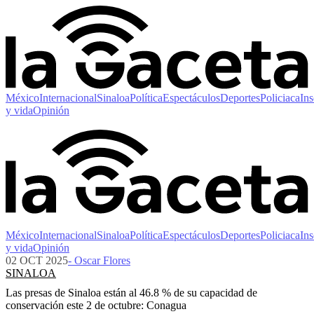
México
Internacional
Sinaloa
Política
Espectáculos
Deportes
Policiaca
Ins
y vida
Opinión
México
Internacional
Sinaloa
Política
Espectáculos
Deportes
Policiaca
Ins
y vida
Opinión
02 OCT 2025
- Oscar Flores
SINALOA
Las presas de Sinaloa están al 46.8 % de su capacidad de
conservación este 2 de octubre: Conagua