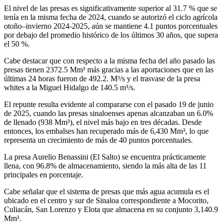
El nivel de las presas es significativamente superior al 31.7 % que se
tenía en la misma fecha de 2024, cuando se autorizó el ciclo agrícola
otoño–invierno 2024-2025, aún se mantiene 4.1 puntos porcentuales
por debajo del promedio histórico de los últimos 30 años, que supera
el 50 %.
Cabe destacar que con respecto a la misma fecha del año pasado las
presas tienen 2372.5 Mm³ más gracias a las aportaciones que en las
últimas 24 horas fueron de 492.2. M³/s y el trasvase de la presa
whites a la Miguel Hidalgo de 140.5 m³/s.
El repunte resulta evidente al compararse con el pasado 19 de junio
de 2025, cuando las presas sinaloenses apenas alcanzaban un 6.0%
de llenado (938 Mm³), el nivel más bajo en tres décadas. Desde
entonces, los embalses han recuperado más de 6,430 Mm³, lo que
representa un crecimiento de más de 40 puntos porcentuales.
La presa Aurelio Benassini (El Salto) se encuentra prácticamente
llena, con 96.8% de almacenamiento, siendo la más alta de las 11
principales en porcentaje.
Cabe señalar que el sistema de presas que más agua acumula es el
ubicado en el centro y sur de Sinaloa correspondiente a Mocorito,
Culiacán, San Lorenzo y Elota que almacena en su conjunto 3,140.9
Mm³.