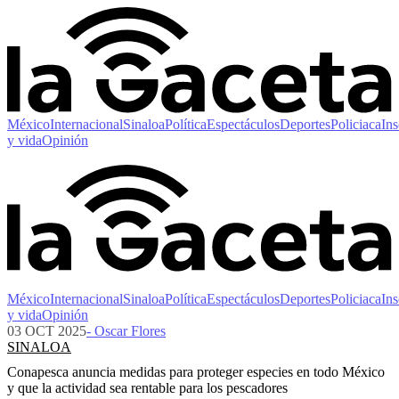
México
Internacional
Sinaloa
Política
Espectáculos
Deportes
Policiaca
Ins
y vida
Opinión
México
Internacional
Sinaloa
Política
Espectáculos
Deportes
Policiaca
Ins
y vida
Opinión
03 OCT 2025
- Oscar Flores
SINALOA
Conapesca anuncia medidas para proteger especies en todo México
y que la actividad sea rentable para los pescadores