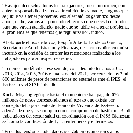
“Hay que decírselo a todos los trabajadores, no se preocupen, con
entera responsabilidad vamos a ir cubriéndoles, nadie, ninguno que
se jubile va a tener problemas, eso sí señaló los garantizo desde
ahora, nadie, vamos a ir poniendo el recurso que necesita el fondo
para que vayan atendiendo, nadie que se jubile va a tener problema,
el problema es que tenemos que regularizarlo”, indicó.
Al otorgarle el uso de la voz, Joaquín Alberto Landeros Guicho,
Secretario de Administración y Finanzas, destacó los años en qué se
incurrió en la omisión de enterar las retenciones realizadas a los
trabajadores para su respectivo retiro.
“Tenemos un déficit en ese sentido, considerando los años 2012,
2013, 2014, 2015, 2016 y una parte del 2021, por cerca de los 2 mil
600 millones de pesos de retenciones no enteradas ante el IPES, el
Isssteesin y el SIAP”, detalló.
Rocha Moya agregó que hasta el momento se han pagado 676
millones de pesos correspondientes al rezago que existía por
concepto del 5 por ciento del Fondo de Vivienda de Isssteesin,
además de que ya se cumplió con el compromiso de basificar a 3 mil
trabajadores del sector salud en coordinación con el IMSS Bienestar,
así como la codificación de 1,113 enfermeras y enfermeros.
“Esos dos renglones, adeudados por gobiernos anteriores a los