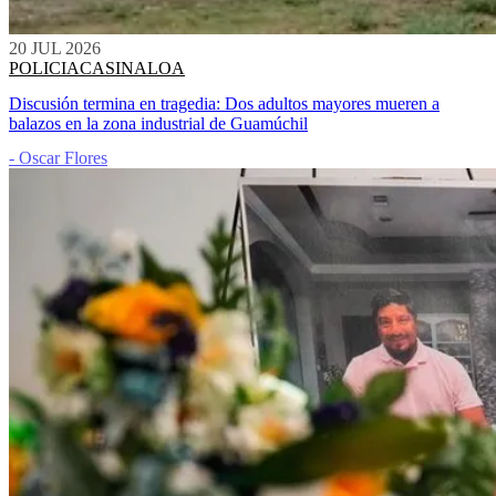
20 JUL 2026
POLICIACA
SINALOA
Discusión termina en tragedia: Dos adultos mayores mueren a
balazos en la zona industrial de Guamúchil
- Oscar Flores