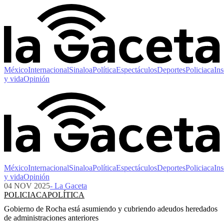
México
Internacional
Sinaloa
Política
Espectáculos
Deportes
Policiaca
Ins
y vida
Opinión
México
Internacional
Sinaloa
Política
Espectáculos
Deportes
Policiaca
Ins
y vida
Opinión
04 NOV 2025
- La Gaceta
POLICIACA
POLÍTICA
Gobierno de Rocha está asumiendo y cubriendo adeudos heredados
de administraciones anteriores