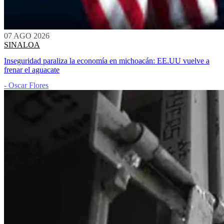
07 AGO 2026
SINALOA
Inseguridad paraliza la economía en michoacán: EE.UU vuelve a
frenar el aguacate
- Oscar Flores