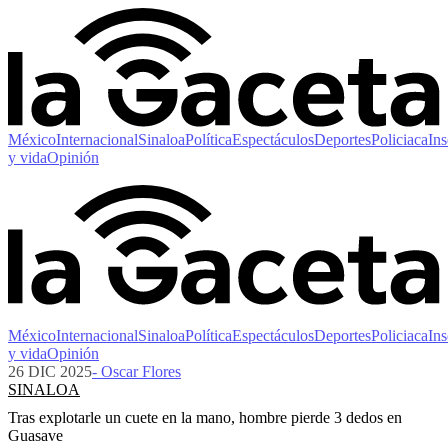
México
Internacional
Sinaloa
Política
Espectáculos
Deportes
Policiaca
Ins
y vida
Opinión
México
Internacional
Sinaloa
Política
Espectáculos
Deportes
Policiaca
Ins
y vida
Opinión
26 DIC 2025
- Oscar Flores
SINALOA
Tras explotarle un cuete en la mano, hombre pierde 3 dedos en
Guasave