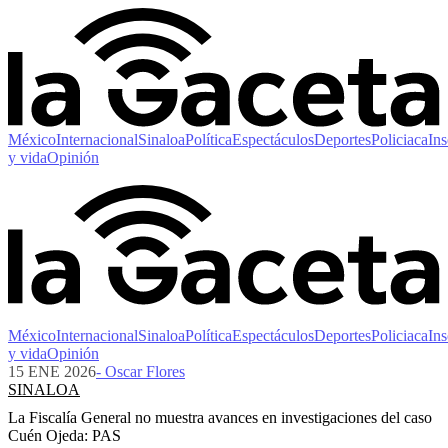
México
Internacional
Sinaloa
Política
Espectáculos
Deportes
Policiaca
Ins
y vida
Opinión
México
Internacional
Sinaloa
Política
Espectáculos
Deportes
Policiaca
Ins
y vida
Opinión
15 ENE 2026
- Oscar Flores
SINALOA
La Fiscalía General no muestra avances en investigaciones del caso
Cuén Ojeda: PAS