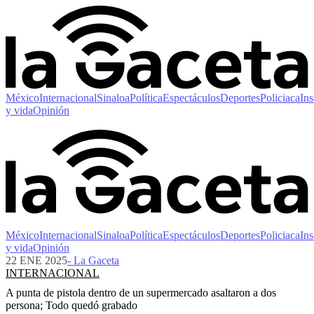
México
Internacional
Sinaloa
Política
Espectáculos
Deportes
Policiaca
Ins
y vida
Opinión
México
Internacional
Sinaloa
Política
Espectáculos
Deportes
Policiaca
Ins
y vida
Opinión
22 ENE 2025
- La Gaceta
INTERNACIONAL
A punta de pistola dentro de un supermercado asaltaron a dos
persona; Todo quedó grabado