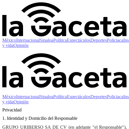
México
Internacional
Sinaloa
Política
Espectáculos
Deportes
Policiaca
Ins
y vida
Opinión
México
Internacional
Sinaloa
Política
Espectáculos
Deportes
Policiaca
Ins
y vida
Opinión
Privacidad
1. Identidad y Domicilio del Responsable
GRUPO URIBERSO SA DE CV
(en adelante "el Responsable"),