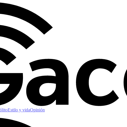
ólito
Estilo y vida
Opinión