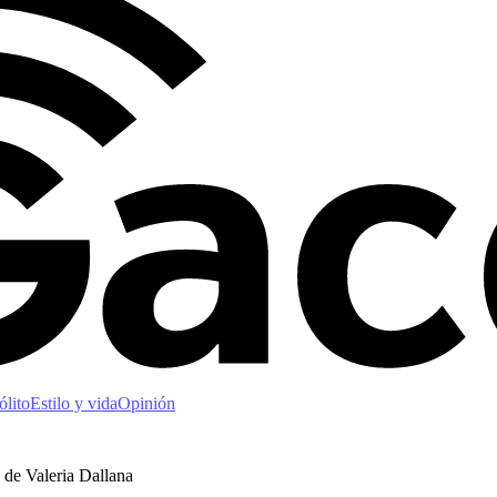
ólito
Estilo y vida
Opinión
de Valeria Dallana