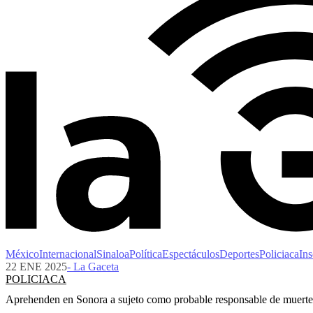
México
Internacional
Sinaloa
Política
Espectáculos
Deportes
Policiaca
Ins
22 ENE 2025
- La Gaceta
POLICIACA
Aprehenden en Sonora a sujeto como probable responsable de muerte 