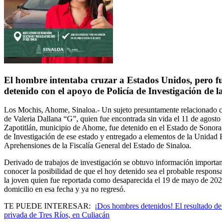
El hombre intentaba cruzar a Estados Unidos, pero f
detenido con el apoyo de Policía de Investigación de
Los Mochis, Ahome, Sinaloa.-
Un sujeto presuntamente relacionado 
de Valeria Dallana “G”,
quien fue encontrada
sin vida el 11 de agost
Zapotitlán, municipio de Ahome,
fue detenido en el Estado de
Sonora
de Investigación de ese estado y entregado a elementos de la Unidad 
Aprehensiones de la
Fiscalía General del Estado de Sinaloa.
Derivado de trabajos de
investigación
se obtuvo información importan
conocer la posibilidad de que el hoy detenido sea el probable responsa
la joven quien fue reportada como desaparecida el
19 de mayo de 20
domicilio en esa fecha y ya no regresó.
TE PUEDE INTERESAR:
¡Dos hombres detenidos! El resultado del
privada de Tres Ríos, en Culiacán