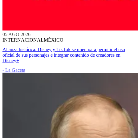
05 AGO 2026
INTERNACIONAL
MÉXICO
Alianza histórica: Disney y TikTok se unen para permitir el uso
oficial de sus personajes e integrar contenido de creadores en
Disney+
- La Gaceta