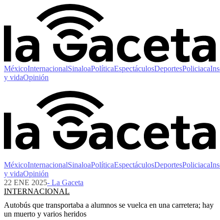
México
Internacional
Sinaloa
Política
Espectáculos
Deportes
Policiaca
Ins
y vida
Opinión
México
Internacional
Sinaloa
Política
Espectáculos
Deportes
Policiaca
Ins
y vida
Opinión
22 ENE 2025
- La Gaceta
INTERNACIONAL
Autobús que transportaba a alumnos se vuelca en una carretera; hay
un muerto y varios heridos