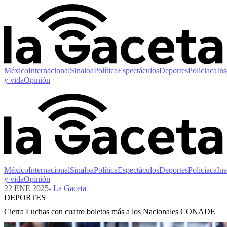
México
Internacional
Sinaloa
Política
Espectáculos
Deportes
Policiaca
Ins
y vida
Opinión
México
Internacional
Sinaloa
Política
Espectáculos
Deportes
Policiaca
Ins
y vida
Opinión
22 ENE 2025
- La Gaceta
DEPORTES
Cierra Luchas con cuatro boletos más a los Nacionales CONADE