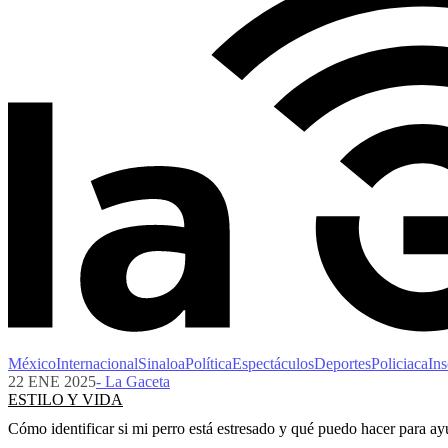
México
Internacional
Sinaloa
Política
Espectáculos
Deportes
Policiaca
Ins
22 ENE 2025
- La Gaceta
ESTILO Y VIDA
Cómo identificar si mi perro está estresado y qué puedo hacer para ay