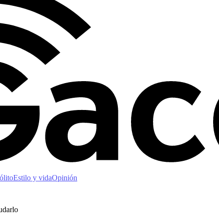
ólito
Estilo y vida
Opinión
udarlo