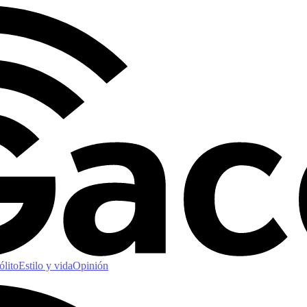
ólito
Estilo y vida
Opinión