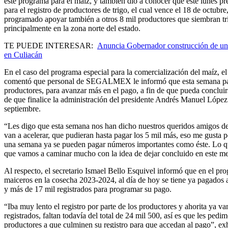
este programa para el maíz, y también dio a conocer que este lunes pre
para el registro de productores de trigo, el cual vence el 18 de octubre
programado apoyar también a otros 8 mil productores que siembran tr
principalmente en la zona norte del estado.
TE PUEDE INTERESAR:
Anuncia Gobernador construcción de un
en Culiacán
En el caso del programa especial para la comercialización del maíz, 
comentó que personal de SEGALMEX le informó que esta semana pag
productores, para avanzar más en el pago, a fin de que pueda conclui
de que finalice la administración del presidente Andrés Manuel Lópe
septiembre.
“Les digo que esta semana nos han dicho nuestros queridos amigo
van a acelerar, que pudieran hasta pagar los 5 mil más, eso me gusta 
una semana ya se pueden pagar números importantes como éste. Lo qu
que vamos a caminar mucho con la idea de dejar concluido en este mes, 
Al respecto, el secretario Ismael Bello Esquivel informó que en el pr
maiceros en la cosecha 2023-2024, al día de hoy se tiene ya pagados 
y más de 17 mil registrados para programar su pago.
“Iba muy lento el registro por parte de los productores y ahorita ya v
registrados, faltan todavía del total de 24 mil 500, así es que les pedi
productores a que culminen su registro para que accedan al pago”, ex