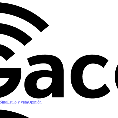
ólito
Estilo y vida
Opinión