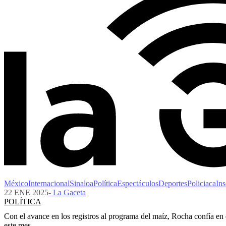
México
Internacional
Sinaloa
Política
Espectáculos
Deportes
Policiaca
Ins
22 ENE 2025
- La Gaceta
POLÍTICA
Con el avance en los registros al programa del maíz, Rocha confía en
este mes