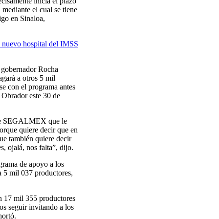
cisamente inicia el plazo
, mediante el cual se tiene
igo en Sinaloa,
 nuevo hospital del IMSS
el gobernador Rocha
ará a otros 5 mil
rse con el programa antes
z Obrador este 30 de
s de SEGALMEX que le
porque quiere decir que en
e también quiere decir
ojalá, nos falta”, dijo.
ograma de apoyo a los
a 5 mil 037 productores,
an 17 mil 355 productores
mos seguir invitando a los
hortó.