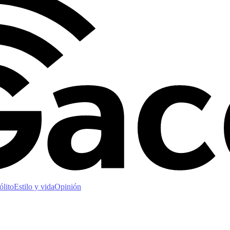
ólito
Estilo y vida
Opinión