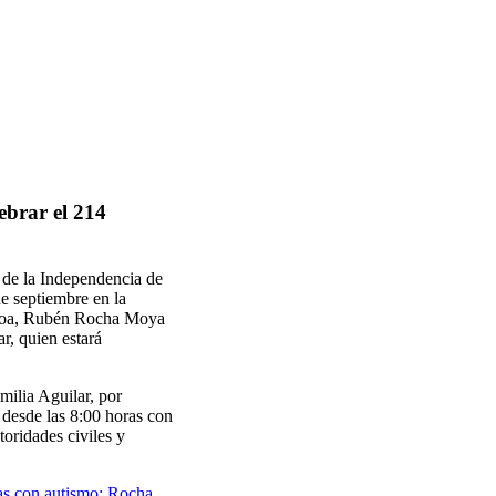
lebrar el 214
a de la Independencia de
e septiembre en la
naloa, Rubén Rocha Moya
r, quien estará
milia Aguilar, por
 desde las 8:00 horas con
oridades civiles y
s con autismo: Rocha