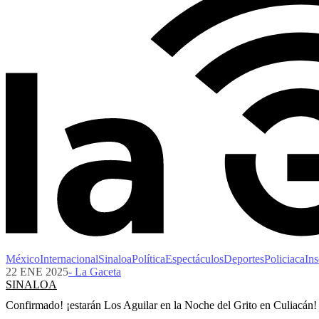
México
Internacional
Sinaloa
Política
Espectáculos
Deportes
Policiaca
Ins
22 ENE 2025
- La Gaceta
SINALOA
Confirmado! ¡estarán Los Aguilar en la Noche del Grito en Culiacán!