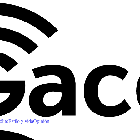
ólito
Estilo y vida
Opinión