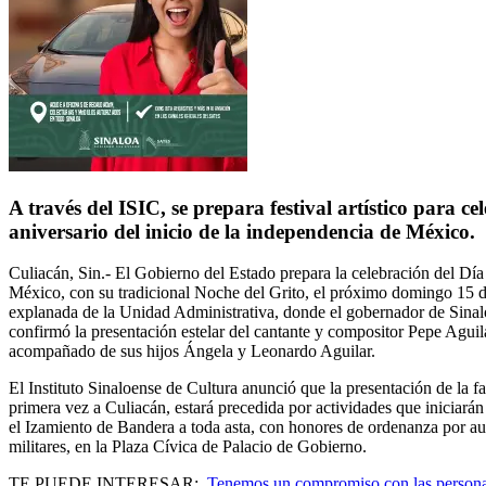
A través del ISIC, se prepara festival artístico para ce
aniversario del inicio de la independencia de México.
Culiacán, Sin.- El Gobierno del Estado prepara la celebración del Dí
México, con su tradicional Noche del Grito, el próximo domingo 15 d
explanada de la Unidad Administrativa, donde el gobernador de Si
confirmó la presentación estelar del cantante y compositor Pepe Aguila
acompañado de sus hijos Ángela y Leonardo Aguilar.
El Instituto Sinaloense de Cultura anunció que la presentación de la fa
primera vez a Culiacán, estará precedida por actividades que iniciarán
el Izamiento de Bandera a toda asta, con honores de ordenanza por aut
militares, en la Plaza Cívica de Palacio de Gobierno.
TE PUEDE INTERESAR:
Tenemos un compromiso con las persona