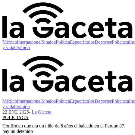
México
Internacional
Sinaloa
Política
Espectáculos
Deportes
Policiaca
Ins
y vida
Opinión
México
Internacional
Sinaloa
Política
Espectáculos
Deportes
Policiaca
Ins
y vida
Opinión
22 ENE 2025
- La Gaceta
POLICIACA
Confirman que era un niño de 6 años el baleado en el Parque 87,
hay un detenido