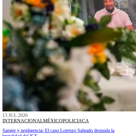
13 JUL 2026
INTERNACIONAL
MÉXICO
POLICIACA
Sangre y negligencia: El caso Lorenzo Salgado desnuda la
brutalidad del ICE