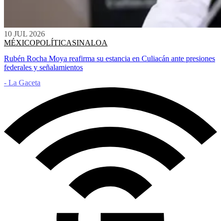
10 JUL 2026
MÉXICO
POLÍTICA
SINALOA
Rubén Rocha Moya reafirma su estancia en Culiacán ante presiones
federales y señalamientos
- La Gaceta