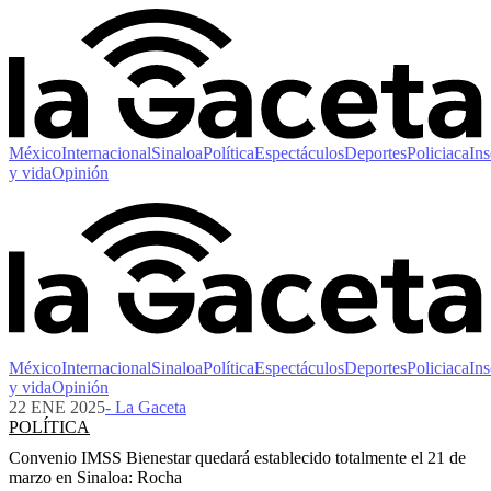
México
Internacional
Sinaloa
Política
Espectáculos
Deportes
Policiaca
Ins
y vida
Opinión
México
Internacional
Sinaloa
Política
Espectáculos
Deportes
Policiaca
Ins
y vida
Opinión
22 ENE 2025
- La Gaceta
POLÍTICA
Convenio IMSS Bienestar quedará establecido totalmente el 21 de
marzo en Sinaloa: Rocha