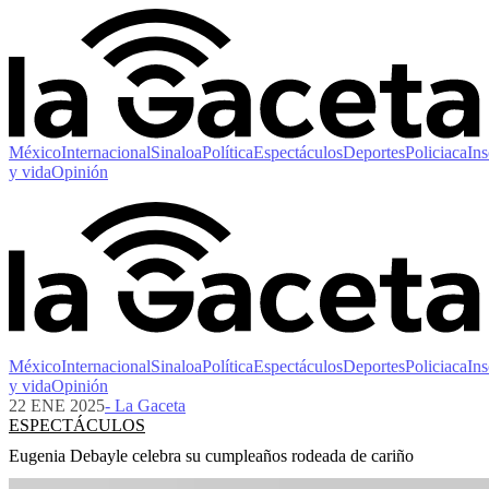
México
Internacional
Sinaloa
Política
Espectáculos
Deportes
Policiaca
Ins
y vida
Opinión
México
Internacional
Sinaloa
Política
Espectáculos
Deportes
Policiaca
Ins
y vida
Opinión
22 ENE 2025
- La Gaceta
ESPECTÁCULOS
Eugenia Debayle celebra su cumpleaños rodeada de cariño