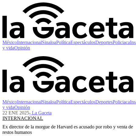
México
Internacional
Sinaloa
Política
Espectáculos
Deportes
Policiaca
Ins
y vida
Opinión
México
Internacional
Sinaloa
Política
Espectáculos
Deportes
Policiaca
Ins
y vida
Opinión
22 ENE 2025
- La Gaceta
INTERNACIONAL
Ex director de la morgue de Harvard es acusado por robo y venta de
restos humanos