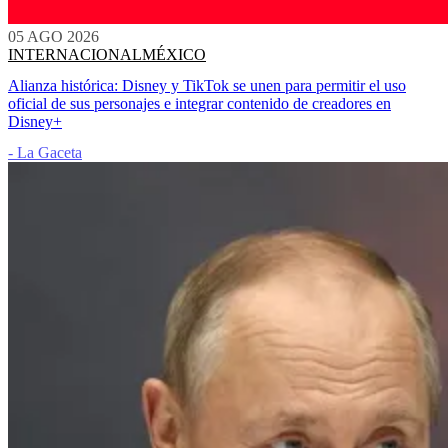
05 AGO 2026
INTERNACIONAL
MÉXICO
Alianza histórica: Disney y TikTok se unen para permitir el uso
oficial de sus personajes e integrar contenido de creadores en
Disney+
- La Gaceta