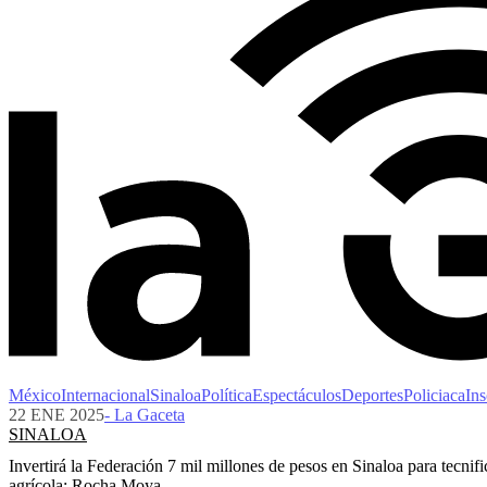
México
Internacional
Sinaloa
Política
Espectáculos
Deportes
Policiaca
Ins
22 ENE 2025
- La Gaceta
SINALOA
Invertirá la Federación 7 mil millones de pesos en Sinaloa para tecnif
agrícola: Rocha Moya