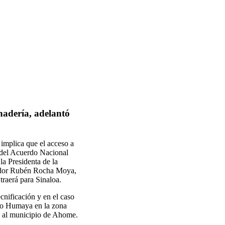
nadería, adelantó
 implica que el acceso a
l del Acuerdo Nacional
a Presidenta de la
nador Rubén Rocha Moya,
raerá para Sinaloa.
ecnificación y en el caso
 Río Humaya en la zona
te al municipio de Ahome.