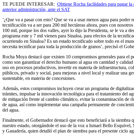
TE PUEDE INTERESAR:
Obtiene Rocha facilidades para pagar la
anterior administración, ante el SAT
‘¿Que va a pasar con esto? Que se va a usar menos agua para poder reg
tecnificación va a ser para 200 mil hectáreas ahora, pues con nosotros
100 mil, porque los dos valles, ayer lo dijo la Presidenta, se le va a de
programa este y 7 mil vienen para Sinaloa, para efectos de la tecnifica
ocurriendo en Sinaloa? Es un estado tecnificado sobre todo en el mun
necesita tecnificar para toda la producción de granos’, precisó el Gob
Rocha Moya destacó que existen 10 compromisos generales para el p
como son garantizar el derecho humano al agua en cantidad y calidad s
uso en procesos productivos, invertir en materia de infraestructura, co
públicos, privado y social, para mejoras a nivel local y realizar una ge
sustentable, en materia de concesiones.
Además, estos compromisos incluyen crear un programa de digitalizac
trámites, impulsar la innovación tecnológica para el tratamiento del 
de mitigación frente al cambio climático, evitar la contaminación de rí
de agua, así como implementar una campaña permanente de concientiz
del agua.
Finalmente, el Gobernador destacó que esto beneficiará a la siembra q
nuestro estado, otorgándole el uso de la voz a Ismael Bello Esquivel, 
y Ganadería, quien detalló el plan de siembra para el presente ciclo ag