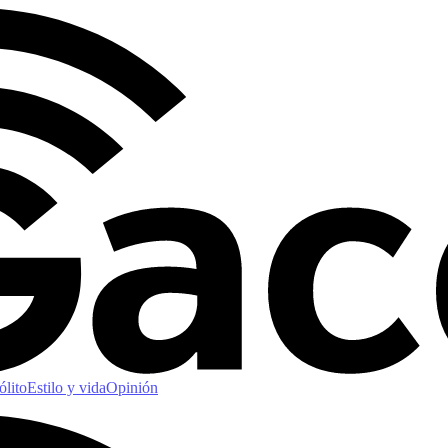
ólito
Estilo y vida
Opinión