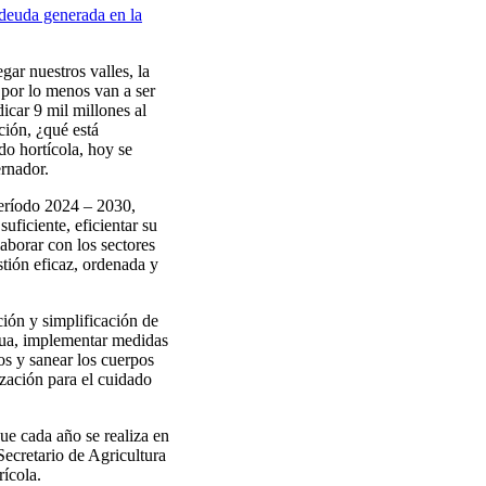
 deuda generada en la
ar nuestros valles, la
 por lo menos van a ser
dicar 9 mil millones al
ción, ¿qué está
do hortícola, hoy se
ernador.
eríodo 2024 – 2030,
uficiente, eficientar su
laborar con los sectores
stión eficaz, ordenada y
ión y simplificación de
agua, implementar medidas
os y sanear los cuerpos
ación para el cuidado
ue cada año se realiza en
Secretario de Agricultura
rícola.