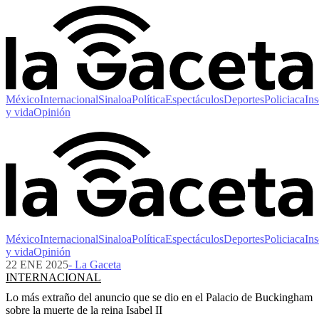
México
Internacional
Sinaloa
Política
Espectáculos
Deportes
Policiaca
Ins
y vida
Opinión
México
Internacional
Sinaloa
Política
Espectáculos
Deportes
Policiaca
Ins
y vida
Opinión
22 ENE 2025
- La Gaceta
INTERNACIONAL
Lo más extraño del anuncio que se dio en el Palacio de Buckingham
sobre la muerte de la reina Isabel II