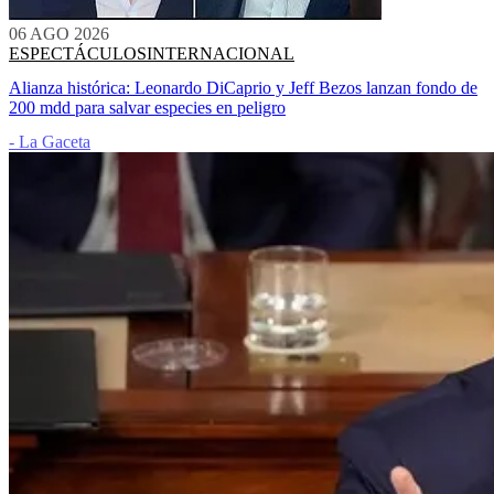
06 AGO 2026
ESPECTÁCULOS
INTERNACIONAL
Alianza histórica: Leonardo DiCaprio y Jeff Bezos lanzan fondo de
200 mdd para salvar especies en peligro
- La Gaceta