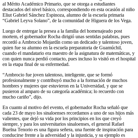
al Mérito Académico Primario, que se otorga a estudiantes
destacados del nivel básico, correspondiendo en esta ocasión al niño
Eliut Gabriel Sánchez Espinoza, alumno de la escuela primaria
“Gabriel Leyva Solano”, de la comunidad de Higuera de los Vega.
Luego de entregar la presea a la familia del homenajeado post
mortem, el gobernador Rocha dirigió unas sentidas palabras, pues
recordó a Ambrocio Mojardín como un dedicado y talentoso joven,
quien fue su alumno en la escuela preparatoria de Guamúchil,
cuando el mandatario era maestro de la asignatura de matemáticas, y
con quien nunca perdió contacto, pues incluso lo visitó en el hospital
en la etapa final de su enfermedad.
“Ambrocio fue joven talentoso, inteligente, que se formó
profesionalmente y contribuyó mucho a la formación de muchos
hombres y mujeres que estuvieron en la Universidad, y que se
pusieron al amparo de su categoría académica; lo recuerdo con
mucho cariño”, dijo.
En cuanto al motivo del evento, el gobernador Rocha señaló que
cada 23 de mayo los sinaloenses recordamos a uno de sus hijos más
valientes, que dejó su vida por los principios en los que creyó
siempre, y para los universitarios sinaloenses, el general Rafael
Buelna Tenorio es una figura señera, una fuente de inspiración para
conducirse frente a la adversidad y la injusticia, y su ejemplo es