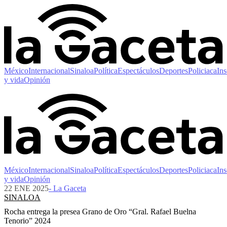
México
Internacional
Sinaloa
Política
Espectáculos
Deportes
Policiaca
Ins
y vida
Opinión
México
Internacional
Sinaloa
Política
Espectáculos
Deportes
Policiaca
Ins
y vida
Opinión
22 ENE 2025
- La Gaceta
SINALOA
Rocha entrega la presea Grano de Oro “Gral. Rafael Buelna
Tenorio” 2024