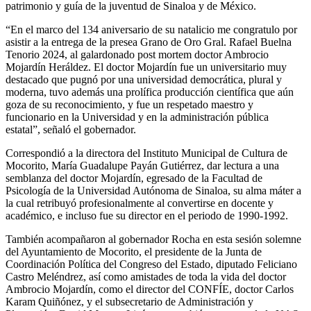
patrimonio y guía de la juventud de Sinaloa y de México.
“En el marco del 134 aniversario de su natalicio me congratulo por
asistir a la entrega de la presea Grano de Oro Gral. Rafael Buelna
Tenorio 2024, al galardonado post mortem doctor Ambrocio
Mojardín Heráldez. El doctor Mojardín fue un universitario muy
destacado que pugnó por una universidad democrática, plural y
moderna, tuvo además una prolífica producción científica que aún
goza de su reconocimiento, y fue un respetado maestro y
funcionario en la Universidad y en la administración pública
estatal”, señaló el gobernador.
Correspondió a la directora del Instituto Municipal de Cultura de
Mocorito, María Guadalupe Payán Gutiérrez, dar lectura a una
semblanza del doctor Mojardín, egresado de la Facultad de
Psicología de la Universidad Autónoma de Sinaloa, su alma máter a
la cual retribuyó profesionalmente al convertirse en docente y
académico, e incluso fue su director en el periodo de 1990-1992.
También acompañaron al gobernador Rocha en esta sesión solemne
del Ayuntamiento de Mocorito, el presidente de la Junta de
Coordinación Política del Congreso del Estado, diputado Feliciano
Castro Meléndrez, así como amistades de toda la vida del doctor
Ambrocio Mojardín, como el director del CONFÍE, doctor Carlos
Karam Quiñónez, y el subsecretario de Administración y