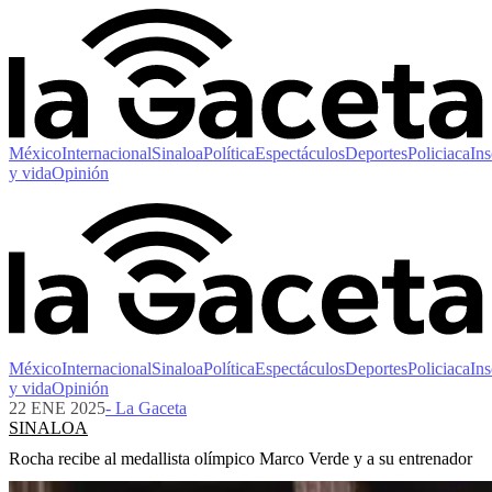
México
Internacional
Sinaloa
Política
Espectáculos
Deportes
Policiaca
Ins
y vida
Opinión
México
Internacional
Sinaloa
Política
Espectáculos
Deportes
Policiaca
Ins
y vida
Opinión
22 ENE 2025
- La Gaceta
SINALOA
Rocha recibe al medallista olímpico Marco Verde y a su entrenador