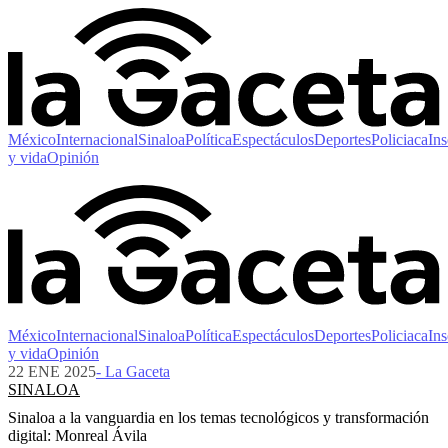
México
Internacional
Sinaloa
Política
Espectáculos
Deportes
Policiaca
Ins
y vida
Opinión
México
Internacional
Sinaloa
Política
Espectáculos
Deportes
Policiaca
Ins
y vida
Opinión
22 ENE 2025
- La Gaceta
SINALOA
Sinaloa a la vanguardia en los temas tecnológicos y transformación
digital: Monreal Ávila